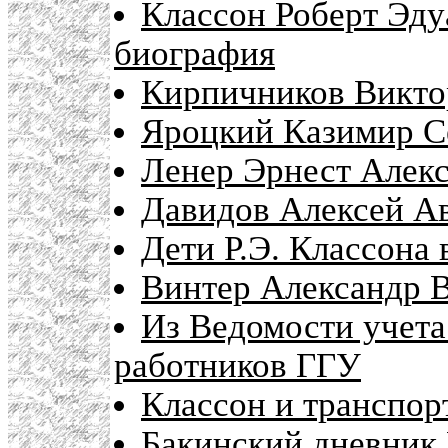
Классон Роберт Эдуа
биография
Кирпичников Виктор
Яроцкий Казимир Се
Ленер Эрнест Алексе
Давидов Алексей Ав
Дети Р.Э. Классона 
Винтер Александр В
Из Ведомости учета
работников ГГУ
Классон и транспор
Бакинский дневник 