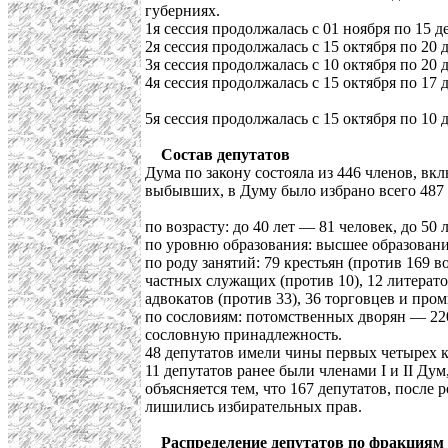
губерниях.
1я сессия продолжалась с 01 ноября по 15 де
2я сессия продолжалась с 15 октября по 20 д
3я сессия продолжалась с 10 октября по 20 д
4я сессия продолжалась с 15 октября по 17 д
5я сессия продолжалась с 15 октября по 10 д
Состав депутатов
Дума по закону состояла из 446 членов, в
выбывших, в Думу было избрано всего 487
по возрасту: до 40 лет — 81 человек, до 50 
по уровню образования: высшее образовани
по роду занятий: 79 крестьян (против 169 в
частных служащих (против 10), 12 литератор
адвокатов (против 33), 36 торговцев и про
по сословиям: потомственных дворян — 220
сословную принадлежность.
48 депутатов имели чины первых четырех к
11 депутатов ранее были членами I и II Д
объясняется тем, что 167 депутатов, посл
лишились избирательных прав.
Распределение депутатов по фракциям