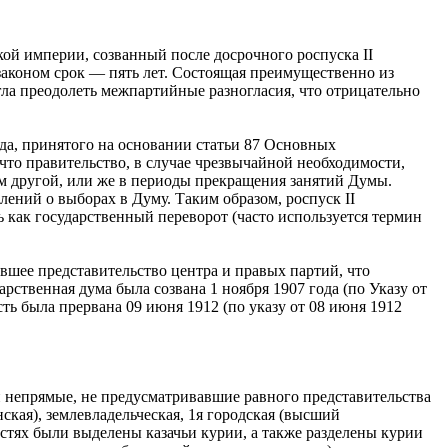
ой империи, созванный после досрочного роспуска II
законом срок — пять лет. Состоящая преимущественно из
гла преодолеть межпартийные разногласия, что отрицательно
ода, принятого на основании статьи 87 Основных
 что правительство, в случае чрезвычайной необходимости,
м другой, или же в периоды прекращения занятий Думы.
лений о выборах в Думу. Таким образом, роспуск II
как государственный переворот (часто используется термин
вшее представительство центра и правых партий, что
арственная дума была созвана 1 ноября 1907 года (по Указу от
ость была прервана 09 июня 1912 (по указу от 08 июня 1912
непрямые, не предусматривавшие равного представительства
ская), землевладельческая, 1я городская (высший
остях были выделены казачьи курии, а также разделены курии