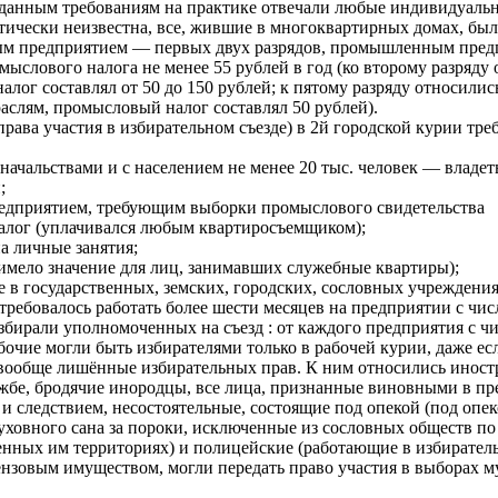
 (данным требованиям на практике отвечали любые индивидуаль
ически неизвестна, все, жившие в многоквартирных домах, был
ым предприятием — первых двух разрядов, промышленным пред
омыслового налога не менее 55 рублей в год (ко второму разряд
налог составлял от 50 до 150 рублей; к пятому разряду относ
раслям, промысловый налог составлял 50 рублей).
рава участия в избирательном съезде) в 2й городской курии треб
доначальствами и с населением не менее 20 тыс. человек — вла
;
дприятием, требующим выборки промыслового свидетельства
алог (уплачивался любым квартиросъемщиком);
а личные занятия;
(имело значение для лиц, занимавших служебные квартиры);
 в государственных, земских, городских, сословных учреждения
требовалось работать более шести месяцев на предприятии с чис
избирали уполномоченных на съезд : от каждого предприятия с ч
бочие могли быть избирателями только в рабочей курии, даже е
 вообще лишённые избирательных прав. К ним относились иност
жбе, бродячие инородцы, все лица, признанные виновными в пре
м и следствием, несостоятельные, состоящие под опекой (под о
ховного сана за пороки, исключенные из сословных обществ по 
нных им территориях) и полицейские (работающие в избирательн
нзовым имуществом, могли передать право участия в выборах м