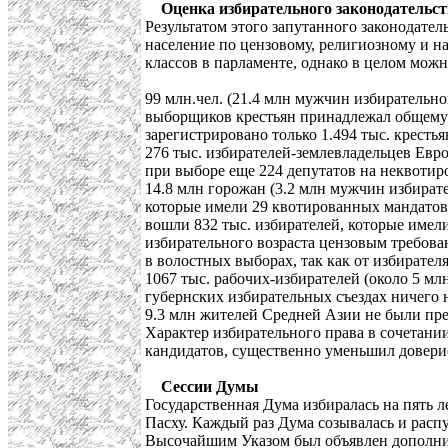
Оценка избирательного законодательс
Результатом этого запутанного законодат
население по цензовому, религиозному и н
классов в парламенте, однако в целом можн
99 млн.чел. (21.4 млн мужчин избирательн
выборщиков крестьян принадлежал общему 
зарегистрировано только 1.494 тыс. кресть
276 тыс. избирателей-землевладельцев Евр
при выборе еще 224 депутатов на неквотир
14.8 млн горожан (3.2 млн мужчин избирате
которые имели 29 квотированных мандатов
вошли 832 тыс. избирателей, которые имел
избирательного возраста цензовым требова
в волостных выборах, так как от избирателя
1067 тыс. рабочих-избирателей (около 5 м
губернских избирательных съездах ничего не
9.3 млн жителей Средней Азии не были пр
Характер избирательного права в сочетан
кандидатов, существенно уменьшил доверие 
Сессии Думы
Государственная Дума избиралась на пять л
Пасху. Каждый раз Дума созывалась и расп
Высочайшим Указом был объявлен дополните