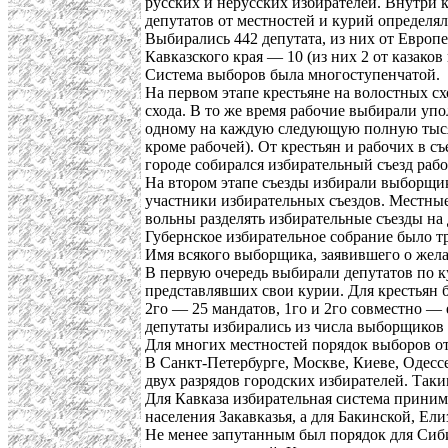
русских и нерусских избирателей. Внутри к
депутатов от местностей и курий определ
Выбирались 442 депутата, из них от Европе
Кавказского края — 10 (из них 2 от казако
Система выборов была многоступенчатой.
На первом этапе крестьяне на волостных 
схода. В то же время рабочие выбирали уп
одному на каждую следующую полную тысяч
кроме рабочей). От крестьян и рабочих в с
городе собирался избирательный съезд раб
На втором этапе съезды избирали выборщик
участники избирательных съездов. Местные
вольны разделять избирательные съезды на 
Губернское избирательное собрание было 
Имя всякого выборщика, заявившего о жела
В первую очередь выбирали депутатов по к
представлявших свои курии. Для крестьян б
2го — 25 мандатов, 1го и 2го совместно —
депутаты избирались из числа выборщиков 
Для многих местностей порядок выборов от
В Санкт-Петербурге, Москве, Киеве, Одесс
двух разрядов городских избирателей. Таки
Для Кавказа избирательная система принима
населения Закавказья, а для Бакинской, Ел
Не менее запутанным был порядок для Сиби