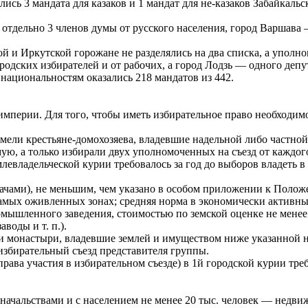
сь 3 мандата для казаков и 1 мандат для не-казаков Забайкальс
 отдельно 3 членов думы от русского населения, город Варшава
й и Иркутской горожане не разделялись на два списка, а уполно
одских избирателей и от рабочих, а город Лодзь — одного депут
 национальностям оказались 218 мандатов из 442.
империи. Для того, чтобы иметь избирательное право необходим
мели крестьяне-домохозяева, владевшие надельной либо частной
ую, а только избирали двух уполномоченных на съезд от каждого
млевладельческой курии требовалось за год до выборов владеть в 
ачами), не меньшим, чем указано в особом приложении к Положе
 самых оживленных зонах; средняя норма в экономически активн
мышленного заведения, стоимостью по земской оценке не менее 
воды и т. п.).
 и монастыри, владевшие землей и имуществом ниже указанной 
збирательный съезд представителя группы.
рава участия в избирательном съезде) в 1й городской курии треб
доначальствами и с населением не менее 20 тыс. человек — нед