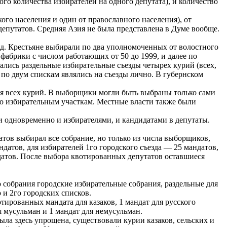
го количества избирателей на одного депутата), и количество
ого населения и один от православного населения), от
 депутатов. Средняя Азия не была представлена в Думе вообще.
д. Крестьяне выбирали по два уполномоченных от волостного
фабрики с числом работающих от 50 до 1999, и далее по
лись раздельные избирательные съезды четырех курий (всех,
 по двум спискам являлись на съезды лично. В губернском
ля всех курий. В выборщики могли быть выбраны только сами
 по избирательным участкам. Местные власти также были
 одновременно и избирателями, и кандидатами в депутаты.
тов выбирал все собрание, но только из числа выборщиков,
датов, для избирателей 1го городского съезда — 25 мандатов,
ндатов. После выбора квотированных депутатов оставшиеся
 собрания городские избирательные собрания, раздельные для
 и 2го городских списков.
тированных мандата для казаков, 1 мандат для русского
я мусульман и 1 мандат для немусульман.
ла здесь упрощена, существовали курии казаков, сельских и