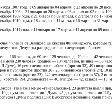
кабря 1907 года, с 09 января по 04 апреля, с 23 апреля по 28 июн
екабря 1908, с 21 января по 20 марта, с 08 апреля по 02 июня 190
екабря 1909 года, с 21 января по 09 апреля, с 27апреля по 17 июн
екабря 1910 года, с 18 января по 11 марта, с 16 марта по 31 марта
екабря 1911 года, с 11 января по 17 марта, с 11 апреля по 09 июня
ключая 4 членов от Великого Княжества Финляндского, которые 
 депутатов. Депутаты распределились следующим образом:
лет — 166 человек, до 60 лет -129 человек, до 70 лет — 42 челове
е имели 230 человек, среднее — 134 человека, низшее — 86 чел
о II Думе), 16 ремесленников и рабочих (против 32), 49 священн
ов и публицистов (против 20), 25 чиновников (против 24), 10 пр
мышленников (против 23), 242 землевладельца (против 57), 2 инж
, крестьян ?94, духовенства — 46, купцов — 42, казаков — 15, 
лассов (так называемые «генеральские»). 23 депутата имели при
ум, 10 депутатов — членами I Думы, 45 депутатов — членами II 
е роспуска I Думы подписавших Выборгское воззвание, были пр