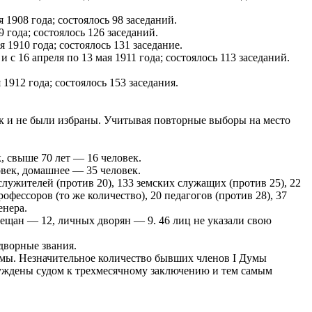
я 1908 года; состоялось 98 заседаний.
9 года; состоялось 126 заседаний.
я 1910 года; состоялось 131 заседание.
 и с 16 апреля по 13 мая 1911 года; состоялось 113 заседаний.
 1912 года; состоялось 153 заседания.
так и не были избраны. Учитывая повторные выборы на место
к, свыше 70 лет — 16 человек.
овек, домашнее — 35 человек.
ослужителей (против 20), 133 земских служащих (против 25), 22
офессоров (то же количество), 20 педагогов (против 28), 37
енера.
мещан — 12, личных дворян — 9. 46 лиц не указали свою
дворные звания.
Думы. Незначительное количество бывших членов I Думы
исуждены судом к трехмесячному заключению и тем самым