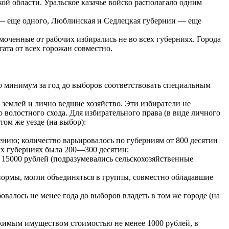
кой области. Уральское казачье войско располагало одним
 — еще одного, Люблинская и Седлецкая губернии — еще
моченные от рабочих избирались не во всех губерниях. Города
ата от всех горожан совместно.
о минимум за год до выборов соответствовать специальным
 землей и лично ведшие хозяйство. Эти избиратели не
 волостного схода. Для избирательного права (в виде личного
том же уезде (на выбор):
нию; количество варьировалось по губерниям от 800 десятин
ых губерниях была 200—300 десятин;
15000 рублей (подразумевались сельскохозяйственные
нормы, могли объединяться в группы, совместно обладавшие
овалось не менее года до выборов владеть в том же городе (на
вижимым имуществом стоимостью не менее 1000 рублей, в