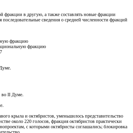
ой фракции в другую, а также составлять новые фракции
ся последовательные сведения о средней численности фракций
льную фракцию
 национальную фракцию
7
 Думе.
 во II Думе.
е.
авого крыла и октябристов, уменьшилось представительство
стве около 220 голосов, фракция октябристов практически
нопроектам, с которыми октябристы соглашались; блокировка
ительство.