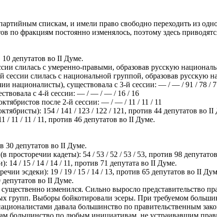
 партийным спискам, и имели право свободно переходить из одн
ов по фракциям постоянно изменялось, поэтому здесь приводят
в 10 депутатов во II Думе.
 сессии слилась с умеренно-правыми, образовав русскую национа
2-й сессии слилась с национальной группой, образовав русскую
и националисты), существовала с 3-й сессии: — / — / 91 / 78 / 7
вовала с 4-й сессии: — / — / — / 16 / 16
тябристов после 2-й сессии: — / — / 11 / 11 / 11
ябристы): 154 / 141 / 123 / 122 / 121, против 44 депутатов во II
 / 11 / 11 / 11, против 46 депутатов во II Думе.
ив 30 депутатов во II Думе.
росторечии кадеты): 54 / 53 / 52 / 53 / 53, против 98 депутатов
14 / 15 / 14 / 14 / 11, против 71 депутата во II Думе.
ии эсдеки): 19 / 19 / 15 / 14 / 13, против 65 депутатов во II Дум
0 депутатов во II Думе.
в существенно изменился. Сильно выросло представительство пр
ных групп. Выборы бойкотировали эсеры. При требуемом большин
националистами давала большинство по правительственным зако
стам большинство по любым инициативам, не устраивавшим прав