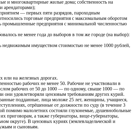
ные и многоквартирные жилые дома; собственность на
и арендаторами);
приятием — первых пяти разрядов, пароходным
у относились торговые предприятия с максимальным оборотом
ились промышленные предприятия с минимальной численностью
овалось не менее года до выборов в том же городе (на выбор):
деть недвижимым имуществом стоимостью не менее 1000 рублей,
х или на железных дорогах.
ленностью рабочих не менее 50. Рабочие не участвовали в
ислом рабочих от 50 до 1000 — по одному, свыше 1000 — по
сли они удовлетворяли цензовым требованиям других курий.
ранные подданные, лица моложе 25 лет, женщины, учащиеся,
ступлениях, отрёшенные от должности по суду (в течение 3
пекой помимо малолетних состояли глухонемые, душевнобольные
их приговорам, а также губернаторы, вице-губернаторы,
ом округе). В цензовых куриях (землевладельческой и
ужьям и сыновьям.