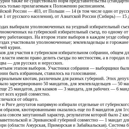
урий также не существовало норм представительства (стандартно
ялось только прилагаемым к Положению расписанием.
йской России — 403, от Польши — 14 (в том числе один от русск
в и 1 от русского населения), от Азиатской России (Сибирь) — 15
сходах выбирали уполномоченных на уездный избирательный съез
олномоченных на губернский избирательный съезд, по одному от 
у работающих. На втором этапе выборов в каждом уезде собира
ъездах участвовали уполномоченные; землевладельцы и горожане
очей курии.
ов для участия в губернском избирательном собрании, общем д
 власти имели право делить съезды по местностям, а в городах
два — для русских и нерусских.
третьим этапом выборов. Участники собрания — выборщики были
нии быть избранным, ставилось на голосование.
уриальным квотам, различным для разных губерний. Этих депута
ыло зарезервировано 50 мандатов, для землевладельцев — 50 ман
 еще 25 мандатов, для казаков — 3 мандата, для рабочих — 6 ма
от всех курий совместно.
личался от общего.
е и Риге депутатов напрямую избирали отдельные от губернского
м образом, квотированными оказались еще по 8 мандатов для 1го
ла совсем запутанный характер, результатом которой было 2 кво
изаветпольской и Эриванской губерний совместно — 1 мандат дл
ри (области Амурская, Приморская и Забайкальская). Система бы