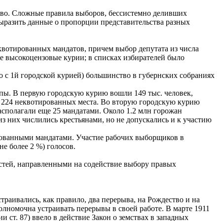
тво. Сложные правила выборов, бессистемно деливших
выразить данные о пропорции представительства разных
 квотированных мандатов, причем выбор депутата из числа
е высокоцензовые курии; в списках избирателей было
о с 1й городской курией) большинство в губернских собраниях
уппы. В первую городскую курию вошли 149 тыс. человек,
а 224 неквотированных места. Во вторую городскую курию
асполагали еще 25 мандатами. Около 1.2 млн горожан
з них числились крестьянами, но не допускались и к участию
тированными мандатами. Участие рабочих выборщиков в
не более 2 %) голосов.
стей, направленными на содействие выбору правых
траивались, как правило, два перерыва, на Рождество и на
олномочна устраивать перерывы в своей работе. В марте 1911
ст. 87) ввело в действие Закон о земствах в западных