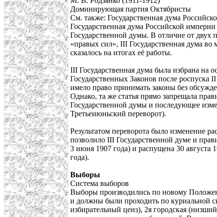
М. В. Родзянко (1911-1912)
Доминирующая партия Октябристы
См. также: Государственная дума Российск
Государственная дума Российской империи 
Государственной думы. В отличие от двух 
«правых сил», III Государственная дума в
сказалось на итогах её работы.
III Государственная дума была избрана на
Государственных Законов после роспуска II
имело право принимать законы без обсужд
Однако, та же статья прямо запрещала прав
Государственной думы и последующее измен
Третьеиюньский переворот).
Результатом переворота было изменение ра
позволило III Государственной думе и прав
3 июня 1907 года) и распущена 30 августа 1
года).
Выборы
Система выборов
Выборы производились по новому Положени
и должны были проходить по куриальной сис
избирательный ценз), 2я городская (низший