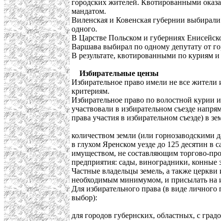
городских жителей. Квотированными оказали
мандатом.
Виленская и Ковенская губернии выбирали
одного.
В Царстве Польском и губерниях Енисейско
Варшава выбирал по одному депутату от гор
В результате, квотированными по куриям и
Избирательные цензы
Избирательное право имели не все жители 
критериям.
Избирательное право по волостной курии и
участвовали в избирательном съезде напрям
права участия в избирательном съезде) в зе
количеством земли (или горнозаводскими д
в глухом Яренском уезде до 125 десятин в
имуществом, не составляющим торгово-про
предприятия: сады, виноградники, конные за
Частные владельцы земель, а также церкви
необходимым минимумом, и присылать на и
Для избирательного права (в виде личного п
выбор):
для городов губернских, областных, с гра