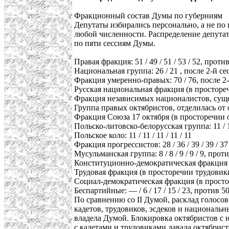
Фракционный состав Думы по губерниям
Депутаты избирались персонально, а не по
любой численности. Распределение депутат
по пяти сессиям Думы.
Правая фракция: 51 / 49 / 51 / 53 / 52, проти
Национальная группа: 26 / 21 , после 2-й
Фракция умеренно-правых: 70 / 76, после 
Русская национальная фракция (в просторечи
Фракция независимых националистов, сущест
Группа правых октябристов, отделилась от ок
Фракция Союза 17 октября (в просторечии окт
Польско-литовско-белорусская группа: 11 / 11
Польское коло: 11 / 11 / 11 / 11 / 11
Фракция прогрессистов: 28 / 36 / 39 / 39 / 37
Мусульманская группа: 8 / 8 / 9 / 9 / 9, прот
Конституционно-демократическая фракция (в п
Трудовая фракция (в просторечии трудовики): 
Социал-демократическая фракция (в простореч
Беспартийные: — / 6 / 17 / 15 / 23, против 5
По сравнению со II Думой, расклад голосо
кадетов, трудовиков, эсдеков и националь
владела Думой. Блокировка октябристов с 
с кадетами и трудовиками давала октябри