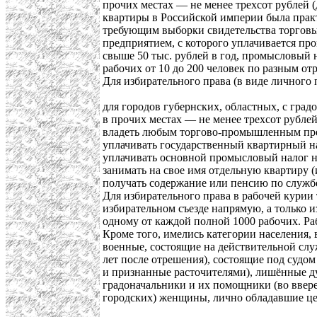
прочих местах — не менее трехсот рублей
квартиры в Российской империи была практ
требующим выборки свидетельства торгов
предприятием, с которого уплачивается пр
свыше 50 тыс. рублей в год, промысловый 
рабочих от 10 до 200 человек по разным от
Для избирательного права (в виде личного п
для городов губернских, областных, с гра
в прочих местах — не менее трехсот рублей
владеть любым торгово-промышленным пре
уплачивать государственный квартирный н
уплачивать основной промысловый налог н
занимать на свое имя отдельную квартиру 
получать содержание или пенсию по службе
Для избирательного права в рабочей курии 
избирательном съезде напрямую, а только 
одному от каждой полной 1000 рабочих. Ра
Кроме того, имелись категории населения,
военные, состоящие на действительной слу
лет после отрешения), состоящие под судо
и признанные расточителями), лишённые ду
градоначальники и их помощники (во ввере
городских) женщины, лично обладавшие це