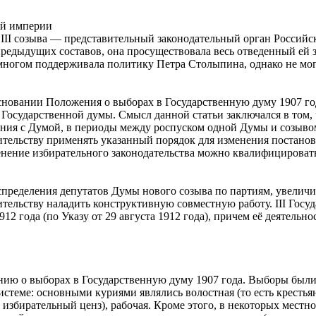
ой империи
III созыва — представительный законодательный орган Российск
предыдущих составов, она просуществовала весь отведенный ей 
о многом поддерживала политику Петра Столыпина, однако не мо
 основании Положения о выборах в Государственную думу 1907 г
 Государственной думы. Смысл данной статьи заключался в том,
ения с Думой, в периоды между роспуском одной Думы и созыво
ительству применять указанный порядок для изменения постанов
ение избирательного законодательства можно квалифицировать 
спределения депутатов Думы нового созыва по партиям, увеличи
ительству наладить конструктивную совместную работу. III Госуд
912 года (по Указу от 29 августа 1912 года), причем её деятельн
ю о выборах в Государственную думу 1907 года. Выборы были 
теме: основными куриями являлись волостная (то есть крестьян
 избирательный ценз), рабочая. Кроме этого, в некоторых местн