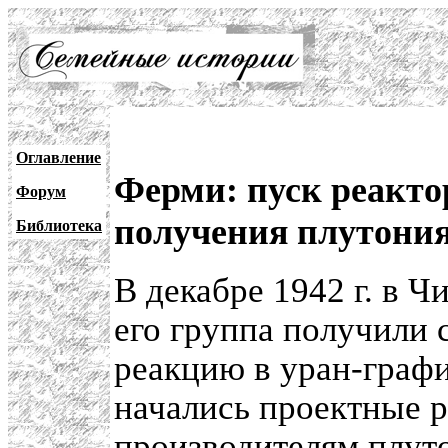
Оглавление
Ферми: пуск реакто
Форум
получения плутония
Библиотека
В декабре 1942 г. в 
его группа получил
реакцию в уран-графи
начались проектные 
производителям
плут