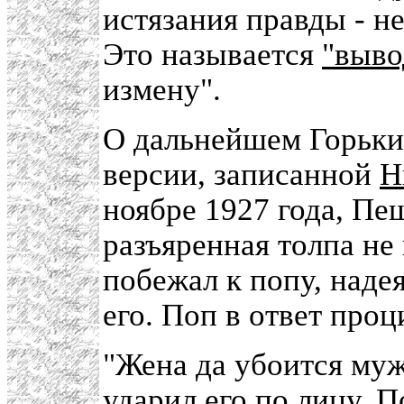
истязания правды - не
Это называется
"выво
измену".
О дальнейшем Горьки
версии, записанной
Н
ноябре 1927 года, Пеш
разъяренная толпа не
побежал к попу, наде
его. Поп в ответ про
"Жена да убоится муж
ударил его по лицу. 