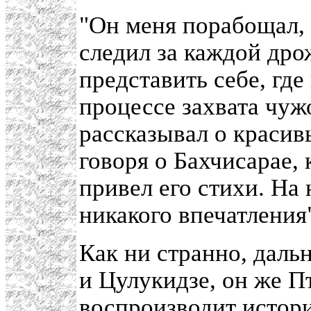
"Он меня порабощал, 
следил за каждой дро
представить себе, где
процессе захвата чуж
рассказывал о красивы
говоря о Бахчисарае,
привел его стихи. На 
никакого впечатления"
Как ни странно, дал
и Цулукидзе, он же П
воспроизводит истор