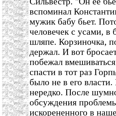
Сильвестр. "Он ее бье
вспоминал Константин
мужик бабу бьет. Пот
человечек с усами, в 
шляпе. Корзиночка, п
держал. И вот бросае
побежал вмешиваться;
спасти в тот раз Гор
было не в его власти
нередко. После шумн
обсуждения проблемы
искорененного в наше