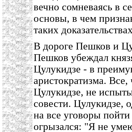
вечно сомневаясь в се
основы, в чем призна
таких доказательства
В дороге Пешков и Цу
Пешков убеждал княз
Цулукидзе - в преиму
аристократизма. Все, 
Цулукидзе, не испыт
совести. Цулукидзе, 
на все уговоры пойти 
огрызался: "Я не уме