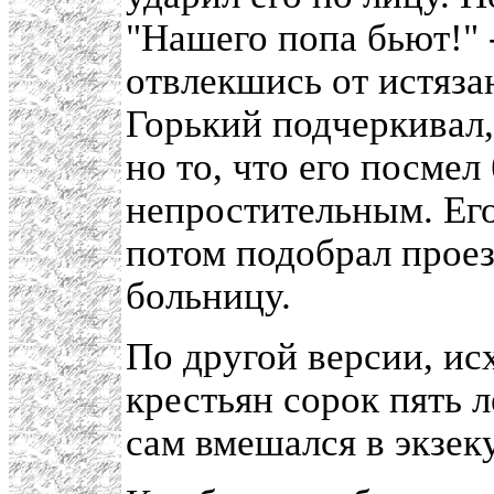
"Нашего попа бьют!" 
отвлекшись от истяза
Горький подчеркивал, 
но то, что его посме
непростительным. Его 
потом подобрал прое
больницу.
По другой версии, и
крестьян сорок пять л
сам вмешался в экзек