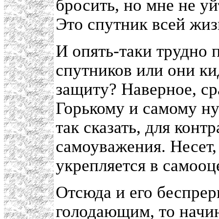
бросить, но мне не уй
Это спутник всей жизн
И опять-таки трудно 
спутников или они кид
защиту? Наверное, ср
Горькому и самому н
так сказать, для конт
самоуважения. Несет, 
укрепляется в самооц
Отсюда и его беспре
голодающим, то начи