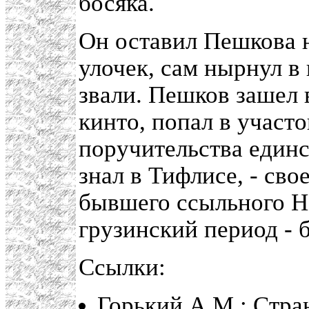
босяка.
Он оставил Пешкова 
улочек, сам нырнул в 
звали. Пешков зашел 
кинто, попал в участ
поручительства единс
знал в Тифлисе, - сво
бывшего ссыльного На
грузинский период - 
Ссылки:
Горький А.М.: Стра