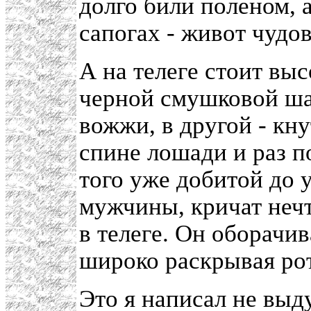
долго били поленом, а
сапогах - живот чудо
А на телеге стоит выс
черной смушковой шап
вожжи, в другой - кн
спине лошади и раз п
того уже добитой до 
мужчины, кричат нечт
в телеге. Он оборачив
широко раскрывая рот
Это я написал не вы