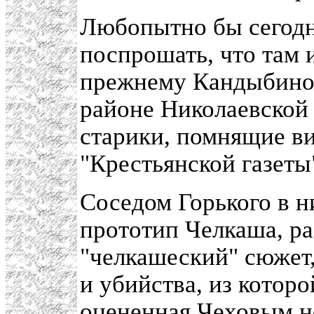
Любопытно бы сегодня
поспрошать, что там и
прежнему Кандыбино 
районе Николаевской 
старики, помнящие в
"Крестьянской газеты
Соседом Горького в н
прототип Челкаша, ра
"челкашеский" сюжет,
и убийства, из котор
оцененная Чеховым но