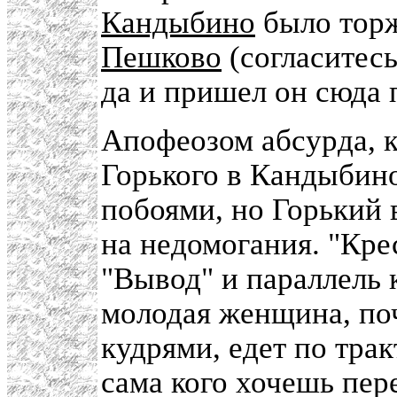
Кандыбино
было торж
Пешково
(согласитесь
да и пришел он сюда 
Апофеозом абсурда, 
Горького в Кандыбин
побоями, но Горький 
на недомогания. "Кре
"Вывод" и параллель к
молодая женщина, поч
кудрями, едет по трак
сама кого хочешь пере