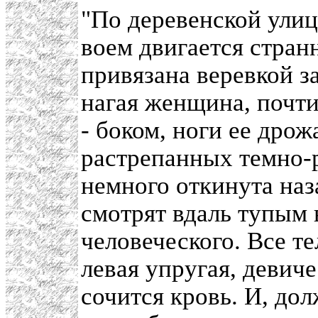
"По деревенской улиц
воем двигается стран
привязана веревкой з
нагая женщина, почти
- боком, ноги ее дрожа
растрепанных темно-р
немного откинута наз
смотрят вдаль тупым 
человеческого. Все те
левая упругая, девиче
сочится кровь. И, до