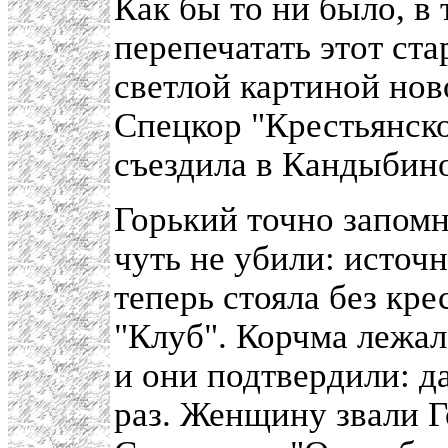
Как бы то ни было, в
перепечатать этот ст
светлой картиной но
Спецкор "Крестьянск
съездила в Кандыбин
Горький точно запомн
чуть не убили: источн
теперь стояла без кре
"Клуб". Корчма лежал
и они подтвердили: д
раз. Женщину звали Г