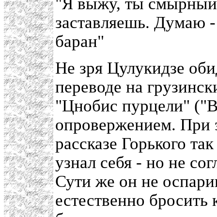
"Я выжу, ты смырный
заставляешь. Думаю -
баран"
Не зря Цулукидзе обид
переводе на грузински
"Цнобис пурцели" ("В
опровержением. При 
рассказе Горького так
узнал себя - но не со
Сути же он не оспари
естественно бросить