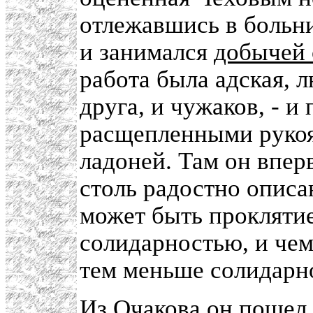
отлежавшись в больни
и занимался
добычей 
работа была адская, л
друга, и чужаков, - и
расщепленными рукоят
ладоней. Там он впер
столь радостно описа
может быть проклятие
солидарностью, и чем
тем меньше солидарн
Из Очакова он пошел