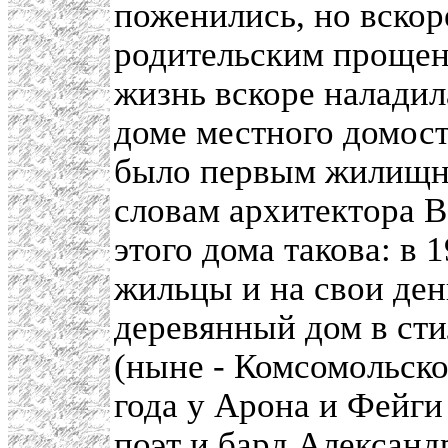
поженились, но вскор
родительским прощен
жизнь вскоре налади
доме местного домост
было первым жилищны
словам архитектора В
этого дома такова: в 
жильцы и на свои де
деревянный дом в сти
(ныне - Комсомольской
года у Арона и Фейги
поэт и бард
Александ