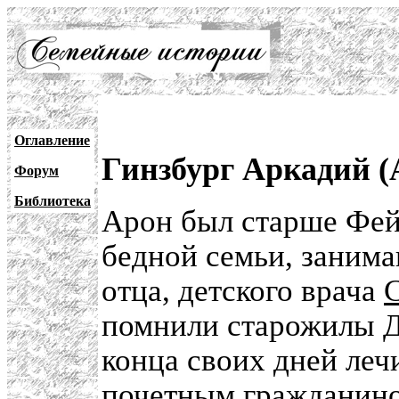
Оглавление
Гинзбург Аркадий 
Форум
Библиотека
Арон был старше Фейг
бедной семьи, занима
отца, детского врача
помнили старожилы
Д
конца своих дней лечи
почетным гражданино