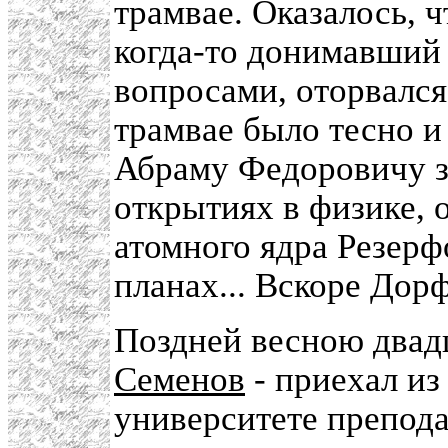
трамвае. Оказалось, 
когда-то донимавший
вопросами, оторвался
трамвае было тесно и
Абраму Федоровичу з
открытиях в физике, 
атомного ядра Резер
планах... Вскоре Дор
Поздней весною двадц
Семенов
- приехал из
университете препода