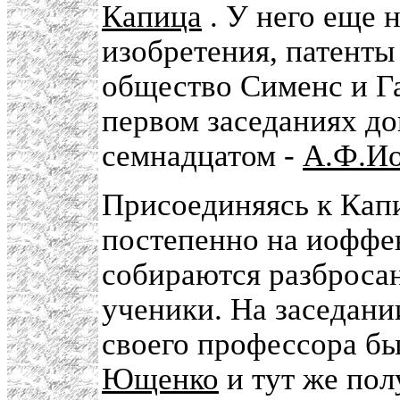
Капица
. У него еще 
изобретения, патент
общество Сименс и Га
первом заседаниях д
семнадцатом -
А.Ф.И
Присоединяясь к Кап
постепенно на иоффе
собираются разброса
ученики. На заседан
своего профессора б
Ющенко
и тут же пол