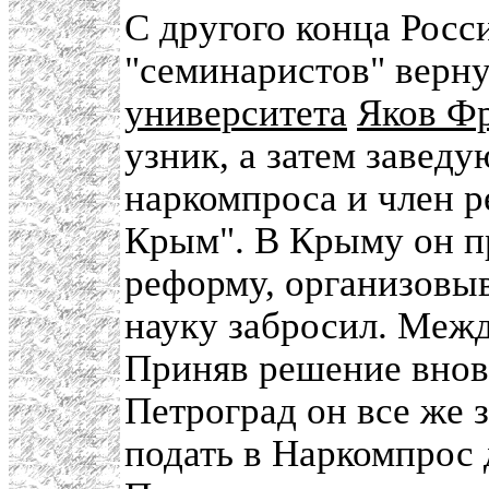
С другого конца Росс
"семинаристов" верн
университета
Яков Ф
узник, а затем заве
наркомпроса и член р
Крым". В Крыму он п
реформу, организовыв
науку забросил. Межд
Приняв решение вновь
Петроград он все же 
подать в Наркомпрос 