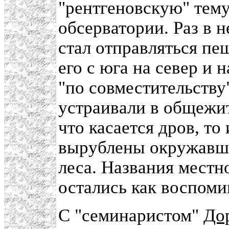
"рентгеновскую" тему
обсерватории. Раз в н
стал отправляться пеш
его с юга на север и 
"по совместительству
устраивали в общежит
что касается дров, то
вырублены окружавш
леса. Названия местн
остались как воспоми
С "семинаристом"
До