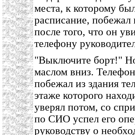
места, к которому бы
расписание, побежал 
после того, что он ув
телефону руководите
"Выключите борт!" Но
маслом вниз. Телефон 
побежал из здания те
этаже которого находи
уверял потом, со спр
по СИО успел его опе
руководству о необх