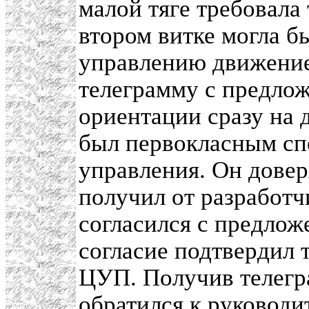
малой тяге требовала 
втором витке могла б
управлению движение
телеграмму с предло
ориентации сразу на 
был первокласным сп
управления. Он дове
получил от разработч
согласился с предлож
согласие подтвердил 
ЦУП. Получив телегр
обратился к руководи