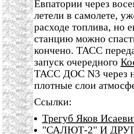
Евпатории через восе
летели в самолете, у
расходе топлива, но 
станцию можно спасти
кончено. ТАСС переда
запуск очередного
Ко
ТАСС ДОС N3 через н
плотные слои атмосфе
Ссылки:
Трегуб Яков Исаеви
"САЛЮТ-2" И ДР