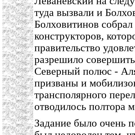
Леваневский на след
туда вызвали и Болхо
Болховитинов собрал
конструкторов, котор
правительство удовле
разрешило совершить
Северный полюс - Ал
призваны и мобилизо
трансполярного перел
отводилось полтора м
Задание было очень п
был недоволен тем, чт