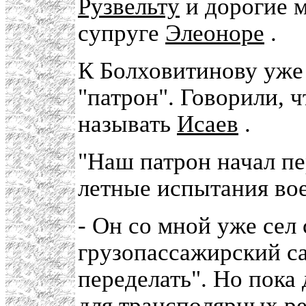
Рузвельту
и дорогие м
супруге
Элеоноре
.
К Болховитинову уже
"патрон". Говорили, ч
называть
Исаев
.
"Наш патрон начал пе
летные испытания в
- Он со мной уже сел 
грузопассажирский са
переделать". Но пока
для трансполярных ре