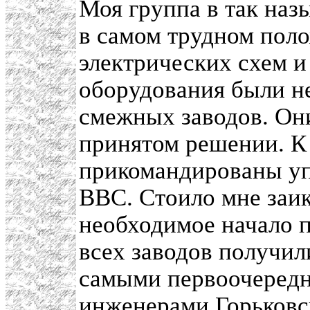
Моя группа в так на
в самом трудном пол
электрических схем и
оборудования были н
смежных заводов. Они
принятом решении. К
прикомандированы уп
ВВС. Стоило мне заик
необходимое начало п
всех заводов получил
самыми первоочеред
инженерами Горьковс