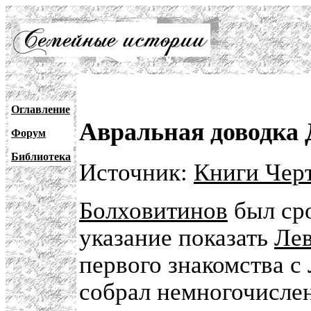
Оглавление
Авральная доводка 
Форум
Библиотека
Источник:
Книги Черт
Болховитинов
был сро
указание показать
Ле
первого знакомства с
собрал немногочисле