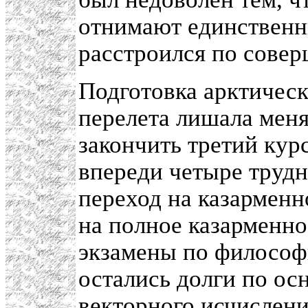
отнимают единственн
расстроился по совер
Подготовка арктическ
перелета лишала меня
закончить третий курс
впереди четыре трудн
переход на казарменн
на полное казарменно
экзамены по философ
остались долги по ос
векторного исчислени