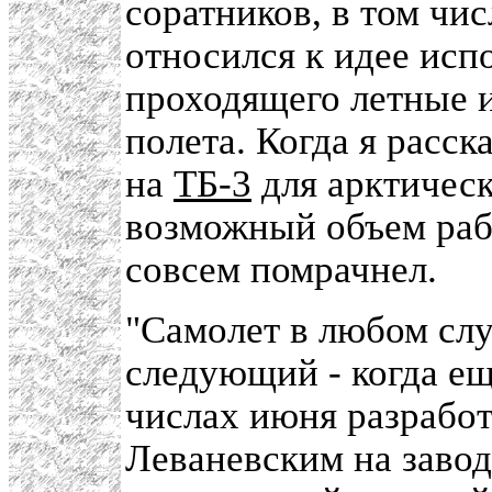
соратников, в том чис
относился к идее исп
проходящего летные 
полета. Когда я расск
на
ТБ-3
для арктическ
возможный объем рабо
совсем помрачнел.
"Самолет в любом слу
следующий - когда еще
числах июня разрабо
Леваневским на завод