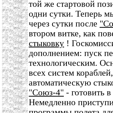
той же стартовой по
одни сутки. Теперь 
через сутки после
"Со
втором витке, как пов
стыковку
! Госкомисс
дополнением: пуск пе
технологическим. Осн
всех систем кораблей,
автоматическую стык
"Союз-4"
- готовить 
Немедленно приступи
программы полета дл