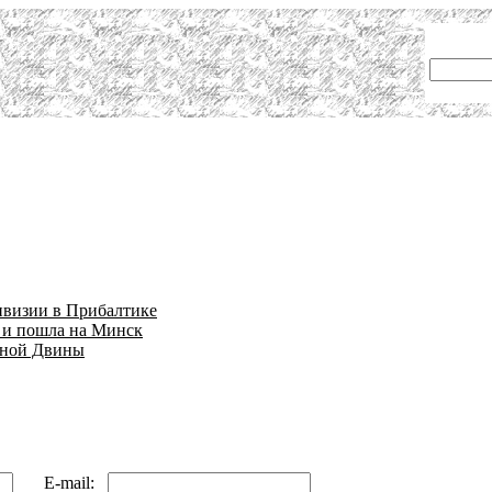
ивизии в Прибалтике
е и пошла на Минск
дной Двины
E-mail: