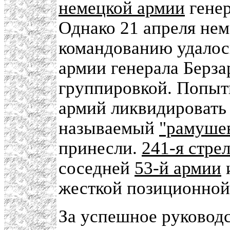
немецкой армии
генер
Однако 21 апреля не
командованию удалос
армии генерала Берза
группировкой. Попытк
армий ликвидировать
называемый
"рамуше
принесли.
241-я стре
соседней
53-й армии
и
жесткой позиционной
За успешное руковод