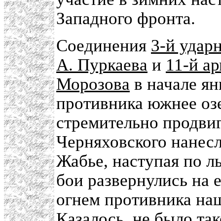
Западного фронта.
Соединения
3-й удар
А. Пуркаева
и
11-й а
Морозова
в начале ян
противника южнее оз
стремительно продви
Черняховского нанесл
Жабье, наступая по л
бои развернулись на 
огнем противника наш
Казалось, не было та