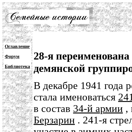
Оглавление
28-я переименована
Форум
демянской группир
Библиотека
В декабре 1941 года
стала именоваться
24
в состав
34-й армии
,
Берзарин
. 241-я стре
участие в зимних нас