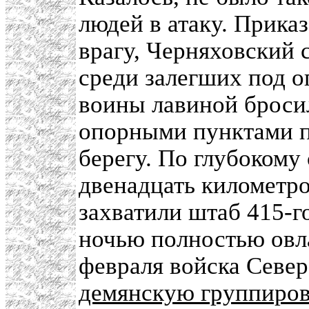
людей в атаку. Прика
врагу, Черняховский 
среди залегших под о
воины лавиной бросил
опорными пунктами п
берегу. По глубокому
двенадцать километро
захватили штаб 415-г
ночью полностью овл
февраля войска Севе
демянскую группиров