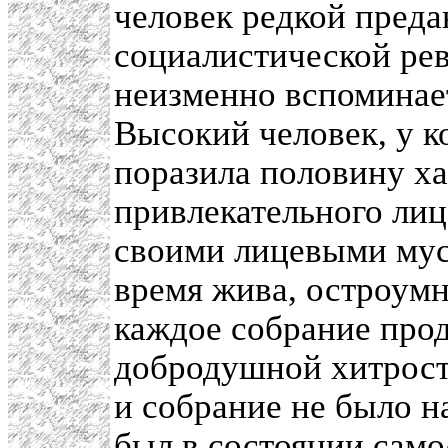
человек редкой преда
социалистической рев
неизменно вспоминает
Высокий человек, у к
поразила половину ха
привлекательного лица
своими лицевыми муск
время жива, остроумна
каждое собрание прод
добродушной хитрость
и собрание не было на
был в состоянии самос