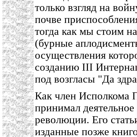
только взгляд на войн
почве приспособления
тогда как мы стоим н
(бурные аплодисменты
осуществления которо
созданию III Интерна
под возгласы "Да здра
Как член Исполкома П
принимал деятельное 
революции. Его стать
изданные позже книг