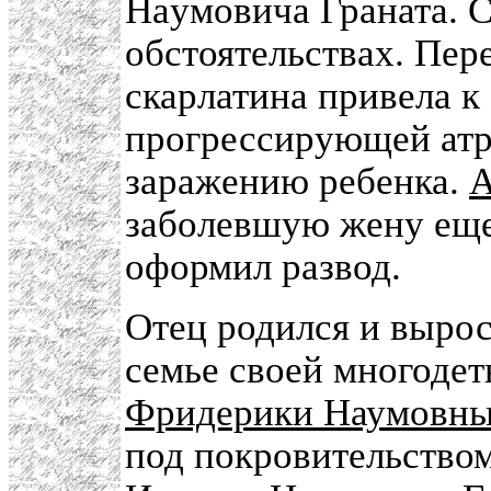
Hayмовича Граната. С
обстоятельствах. Пер
скарлатина привела 
прогрессирующей ат
заражению ребенка.
А
заболевшую жену еще
оформил развод.
Отец родился и вырос
семье своей многодет
Фридерики Наумовны 
под покровительство