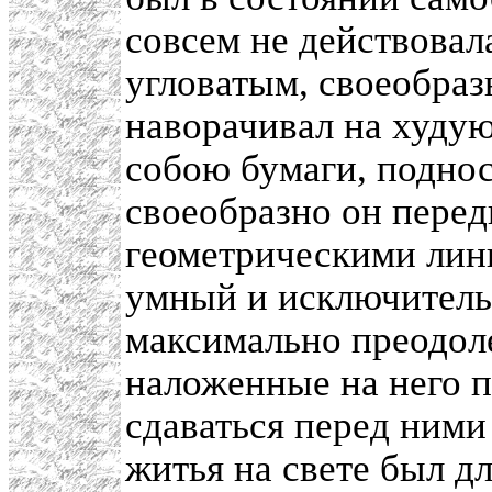
совсем не действовала
угловатым, своеобра
наворачивал на худу
собою бумаги, поднос
своеобразно он перед
геометрическими лин
умный и исключитель
максимально преодол
наложенные на него 
сдаваться перед ними
житья на свете был д