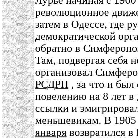
Лурье начиная с 1900 
революционное движе
затем в Одессе, где р
демократической орга
обратно в Симферопо
Там, подвергая себя 
организовал Симферо
РСДРП
, за что и бы
повелению на 8 лет в
ссылки и эмигрировал
меньшевикам. В 1905
января
возвратился в