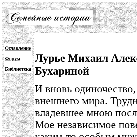
Оглавление
Лурье Михаил Алекс
Форум
Бухариной
Библиотека
И вновь одиночество,
внешнего мира. Трудн
владевшее мною пос
Мое независимое пов
каким-то особым муж