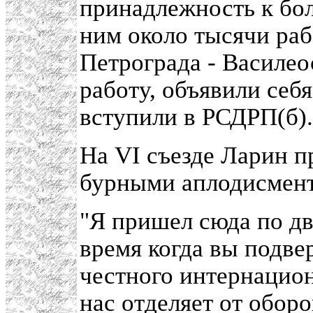
принадлежность к бол
ним около тысячи ра
Петрограда - Василео
работу, объявили се
вступили в РСДРП(б).
На VI съезде Ларин 
бурными аплодисмента
"Я пришел сюда по дв
время когда вы подвер
честного интернацион
нас отделяет от обор