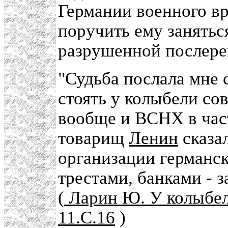
Германии военного в
поручить ему занятьс
разрушенной послере
"Судьба послала мне с
стоять у колыбели со
вообще и ВСНХ в част
товарищ
Ленин
сказа
организации германск
трестами, банками - з
(
Ларин Ю. У колыбели
11.С.16
)