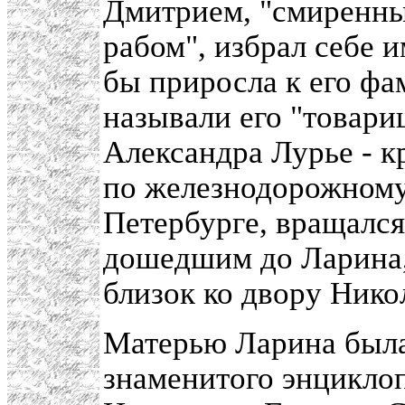
Дмитрием, "смиренны
рабом", избрал себе 
бы приросла к его фа
называли его "товар
Александра Лурье - к
по железнодорожному 
Петербурге, вращался
дошедшим до Ларина,
близок ко двору Никол
Матерью Ларина была 
знаменитого энциклоп