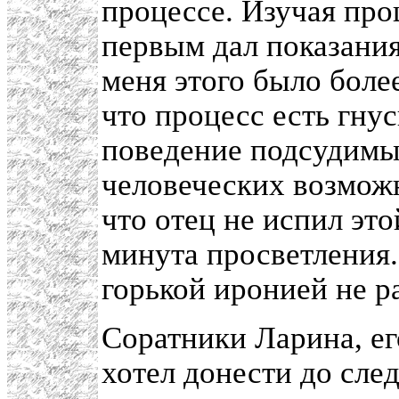
процессе. Изучая про
первым дал показани
меня этого было боле
что процесс есть гну
поведение подсудимы
человеческих возможн
что отец не испил это
минута просветления. 
горькой иронией не ра
Соратники Ларина, ег
хотел донести до сле