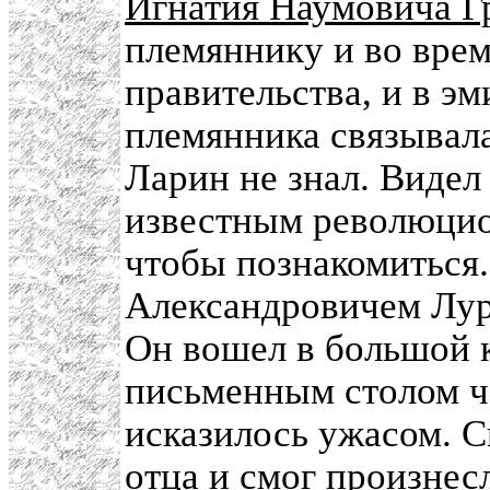
Игнатия Наумовича Г
племяннику и во врем
правительства, и в э
племянника связывала
Ларин не знал. Видел
известным революцио
чтобы познакомиться
Александровичем Лурь
Он вошел в большой к
письменным столом че
исказилось ужасом. С
отца и смог произнес