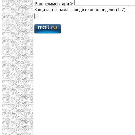
Ваш комментарий:
Защита от спама - введите день недели (1-7):