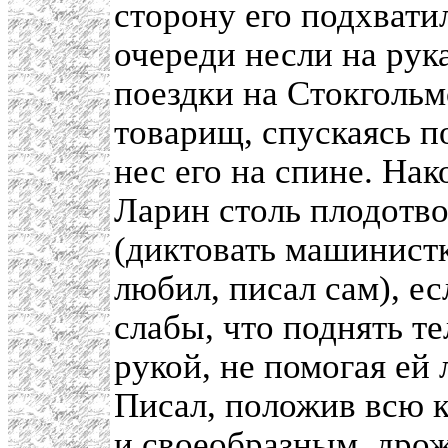
сторону его подхвати
очереди несли на рук
поездки на Стокгольм
товарищ, спускаясь п
нес его на спине. Нак
Ларин столь плодотво
(диктовать машинистк
любил, писал сам), ес
слабы, что поднять т
рукой, не помогая ей 
Писал, положив всю к
и своеобразным, дро