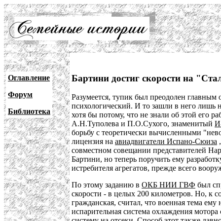
Бартини достиг скорости на "Ста
Оглавление
Форум
Разумеется, тупик был преодолен главным о
психологический. И то зашли в него лишь н
Библиотека
хотя бы потому, что не знали об этой его
А.Н.Туполева и П.О.Сухого, знаменитый
И
борьбу с теоретически вычисленными "нево
лицензия на
авиадвигатели Испано-Сюиза
,
совместном совещании представителей На
Бартини, но теперь поручить ему разработ
истребителя агрегатов, прежде всего воор
По этому заданию в
ОКБ НИИ ГВФ
был сп
скорости - в целых 200 километров. Но, к с
гражданская, считал, что военная тема ему 
испарительная система охлаждения мотора 
систему на отсеки. Способ этот также давно