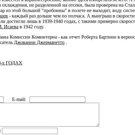
охлаждения, не разделенной на отсеки, была проверена на Стали
ар из этой большой "пробоины" в полете не выходит, воду система
ашев
- каждый раз дольше чем по полчаса. А выигрыш в скорости 
и достигли лишь в 1939-1940 годах, с такими примерно скорост
. Исаева
в 1942 году.
на Комиссии Коминтерна - как отчет Роберта Бартини в вернос
сатель
Джованни Джерманетто
.
-х ГОДАХ
E-mail:
: