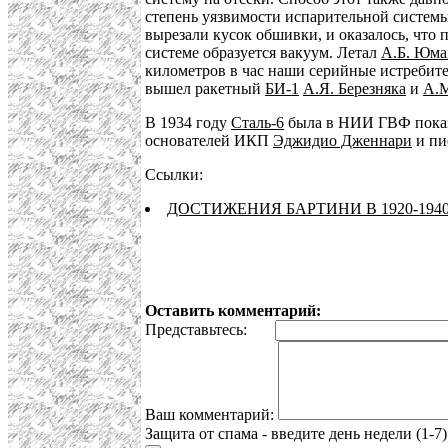
степень уязвимости испарительной системы 
вырезали кусок обшивки, и оказалось, что п
системе образуется вакуум. Летал
А.Б. Юм
километров в час наши серийные истребител
вышел ракетный
БИ-1
А.Я. Березняка
и
А.М
В 1934 году
Сталь-6
была в НИИ ГВФ показа
основателей ИКП
Эджидио Дженнари
и пи
Ссылки:
ДОСТИЖЕНИЯ БАРТИНИ В 1920-1940
Оставить комментарий:
Представьтесь:
Ваш комментарий:
Защита от спама - введите день недели (1-7)