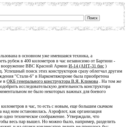
ользована в основном уже имевшаяся техника, а
еть рубеж в 400 километров в час независимо от Бартини -
м на вооружение ВВС Красной Армии
И-14 (АНТ-31 бис
)
.д. Успешный поиск этих конструкторов сразу облегчал другим
уждения "Стали-6" в Наркомтяжпроме была приобретена
ие в
ОКБ генерального конструктора В.Я. Климова
. На том же
добрить исследовательскую деятельность конструктора
периментальном не было некоторых важных для боевого
километров в час, то есть с новым, еще большим скачком
та над ним остановилась. Аэрофлот, как организация
, и одно техническое соображение. Утверждали, что
тобы весь пар вышел. Но можно было, например, разделить
 может, и на отсеки конденсатор делить не пришлось бы: