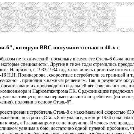
ли-6", которую ВВС получили только в 40-х г
бразом не технический, поскольку в самолете Сталь-6 была исп
екоторые специалисты. Другие в те же годы стремились преодол
 работе. Например, в 1933-1934 годах появились принятые пото
-16 Н.Н. Поликарпова
, скоростные истребители за границей и т
зможно" , приводил к важным решениям. Так, в результате обс
 организовано их производство и дальнейшее совершенствован
ркомвоенмора и Наркомтяжпрома
Г.К. Орджоникидзе
предложил о
ку уже настоящего, не экспериментального истребителя (на экс
ужения), положив в основу
Сталь-6"
.
роектирован истребитель
Сталь-8
с максимальной скоростью 630 
ожалению, достроить Сталь-8 не удалось, в конце 1934 года рабо
ни к чему, а Глававиапрому ее не поручили. Имелось тут, правда
слишком уязвима в бою: достаточно одной пулевой пробоины, ч
 известен в кораблестроении, заново здесь изобретать нечего. А