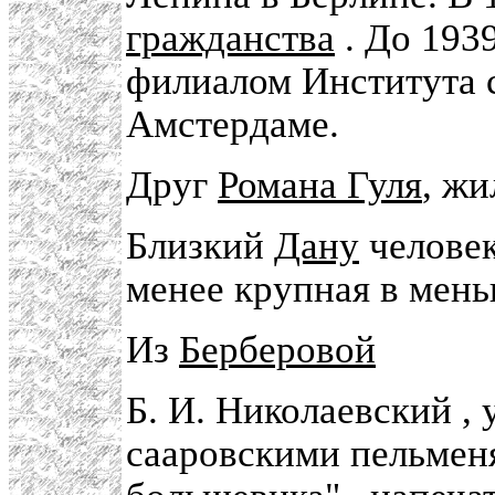
гражданства
. До 193
филиалом Института 
Амстердаме.
Друг
Романа Гуля
, ж
Близкий
Дану
человек
менее крупная в мень
Из
Берберовой
Б. И. Николаевский ,
сааровскими пельмен