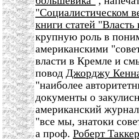
большевика"
, напеча
"Социалистическом в
книги статей "Власть 
крупную роль в пони
американскими "сове
власти в Кремле и см
повод
Джорджу Кенн
"наиболее авторитетн
документы о закулисн
американский журна
"все мы, знатоки сове
а проф.
Роберт Такке