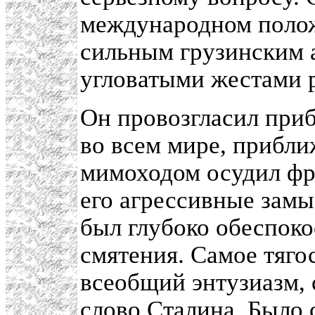
международном положе
сильным грузинским а
угловатыми жестами 
Он провозгласил пр
во всем мире, прибли
мимоходом осудил фр
его агрессивные замы
был глубоко обеспоко
смятения. Самое тяго
всеобщий энтузиазм, 
слово Сталина. Было 