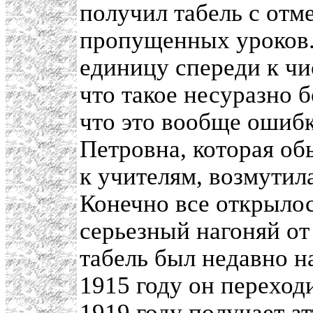
получил табель с отм
пропущенных уроков.
единицу спереди к ч
что такое несуразно 
что это вообще ошибк
Петровна, которая об
к учителям, возмутил
Конечно все открыло
серьезный нагоняй от
табель был недавно н
1915 году он переход
1919
году получает ат