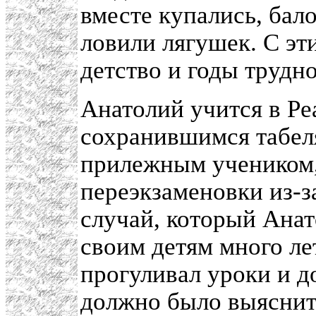
вместе купались, бал
ловили лягушек. С эт
детство и годы трудн
Анатолий учится в Ре
сохранившимся табеля
прилежным учеником,
переэкзаменовки из-з
случай, который Ана
своим детям много ле
прогуливал уроки и до
должно было выяснить