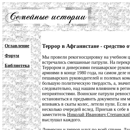
Террор в Афганистане - средство 
Оглавление
Форум
Мы провели рекогносцировку на учебном 
встречались смешанные патрули. На перекр
Библиотека
Террором и диверсиями пешаварское руково
армиями в конце 1980 года, на самом деле н
пешаварских руководителей и полевых кома
большую политическую твердость, а, значит
следовательно, над нашим влиянием в реги
неприятностями. Воинские патрули ревност
остановиться и предъявить документы им мо
впиваясь в скаты колес, летели пули. Если
несколько очередей вслед. Приехав к себе 
заместитель
Николай Иванович Степански
выслушал каждого.
Диверсии и террор идут по всей стране. Даж