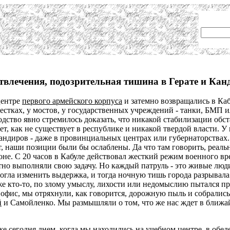
отвлечения, подозрительная тишина в Герате и Кан
центре
первого армейского корпуса
и затемно возвращались в Каб
естках, у мостов, у государственных учреждений - танки, БМП 
дство явно стремилось доказать, что никакой стабилизации обс
ет, как не существует в республике и никакой твердой власти. У
ндиров - даже в провинциальных центрах или губернаторствах. 
, наши позиции были бы ослаблены. Да что там говорить, реаль
оне. С 20 часов в Кабуле действовал жесткий режим военного в
но выполняли свою задачу. Но каждый патруль - это живые люди
гла изменить выдержка, и тогда ночную тишь города разрывала 
 же кто-то, по злому умыслу, лихости или недомыслию пытался п
в офис, мы отряхнули, как говорится, дорожную пыль и собралис
й
и Самойленко. Мы размышляли о том, что же нас ждет в ближай
е сегодня днем, когда мы находились на учебном центре, в обеде