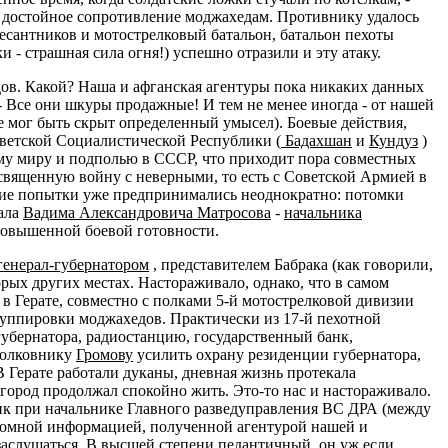
ть достойное сопротивление моджахедам. Противнику удалось
десантников и мотострелковый батальон, батальон пехоты
- страшная сила огня!) успешно отразили и эту атаку.
едов. Какой? Наша и афганская агентуры пока никаких данных
 - Все они шкуры продажные! И тем не менее иногда - от нашей
же мог быть скрыт определенный умысел). Боевые действия,
ветской Социалистической Республики (
Бадахшан
и
Кундуз
)
ому миру и подполью в СССР, что приходит пора совместных
священную войну с неверными, то есть с Советской Армией в
акие попытки уже предпринимались неоднократно: потомки
рала
Вадима Александровича Матросова
-
начальника
повышенной боевой готовности.
генерал-губернатором
, представителем Бабрака (как говорили,
рых других местах. Настораживало, однако, что в самом
ь в Герате, совместно с полками 5-й мотострелковой дивизии
группировки моджахедов. Практически из 17-й пехотной
губернатора, радиостанцию, государственный банк,
полковнику
Громову
усилить охрану резиденции губернатора,
 Герате работали дуканы, дневная жизнь протекала
город продолжал спокойно жить. Это-то нас и настораживало.
ик при начальнике Главного разведуправления ВС ДРА (между
огромной информацией, полученной агентурой нашей и
аслушаться. В высшей степени педантичный, он уж если