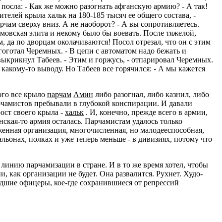
посла: - Как же можно разогнать афганскую армию? - А так!
ителей крыла хальк на 180-185 тысяч ее общего состава, -
рчам сверху вниз. А не наоборот? - А вы сопротивляетесь.
мовская элита и некому было бы воевать. После тяжелой,
, да по дворцам околачиваются! Посол отрезал, что он с этим
агоготал Черемных. - В цепи с автоматом надо бежать и
 - выкрикнул Табеев. - Этим и горжусь, - отпарировал Черемных.
 какому-то выводу. Но Табеев все горячился: - А мы кажется
ого все крыло
парчам
Амин
либо разогнал, либо казнил, либо
арчамистов пребывали в глубокой конспирации. И давали
ост своего крыла -
хальк
. И, конечно, прежде всего в армии,
ская-то армия осталась. Парчамистам удалось только
женная организация, многочисленная, но малодееспособная,
альонах, полках и уже теперь меньше - в дивизиях, потому что
инию парчамизации в стране. И в то же время хотел, чтобы
, как организации не будет. Она развалится. Рухнет. Худо-
ладшие офицеры, кое-где сохранившиеся от репрессий