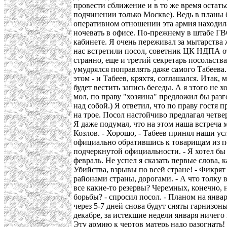
провести сближение и в то же время остат
подчинении только Москве). Ведь в планы 
оперативном отношении эта армия находила
ночевать в офисе. По-прежнему в штабе ГВ
кабинете. Я очень переживал за мытарства 
нас встретили посол, советник ЦК НДПА о
странно, еще и третий секретарь посольства
умудрялся поправлять даже самого Табеева. 
этом - и Табеев, кряхтя, соглашался. Итак,
будет вестить запись беседы. А я этого не 
мол, по праву "хозяина" предложил бы разго
над собой.) Я ответил, что по праву гостя 
на трое. Посол настойчиво предлагал четве
Я даже подумал, что на этом наша встреча 
Козлов. - Хорошо, - Табеев принял наши ус
официально обратившись к товарищам из по
подчеркнутой официальности. - Я хотел бы 
февраль. Не успел я сказать первые слова, 
Убийства, взрывы по всей стране! - Фикря
районами страны, дорогами. - А что толку в
все какие-то резервы? Черемных, конечно, 
борьбы? - спросил посол. - Планом на январ
через 5-7 дней снова будут сняты гарнизоны,
декабре, за истекшие недели января ничего
Эту армию к чертов матерь надо разогнать