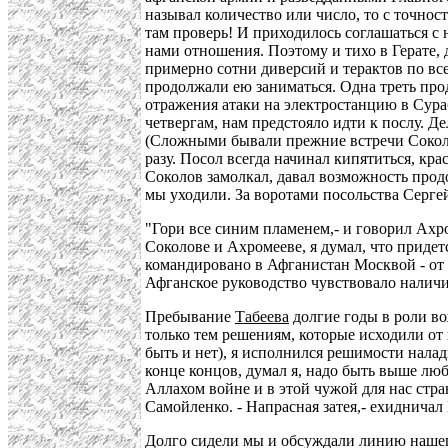
называл количество или число, то с точно
там проверь! И приходилось соглашаться с н
нами отношения. Поэтому и тихо в Герате,
примерно сотни диверсий и терактов по все
продолжали ею заниматься. Одна треть прод
отражения атаки на электростанцию в Сура
четвергам, нам предстояло идти к послу. Д
(Сложными бывали прежние встречи Соколов
разу. Посол всегда начинал кипятиться, кр
Соколов замолкал, давал возможность прод
мы уходили. За воротами посольства Серге
"Гори все синим пламенем,- и говорил Ахро
Соколове и Ахромееве, я думал, что придет
командировано в Афганистан Москвой - от Ц
Афганское руководство чувствовало наличи
Пребывание
Табеева
долгие годы в роли во
только тем решениям, которые исходили от
быть и нет), я исполнился решимости нала
конце концов, думал я, надо быть выше лю
Аллахом войне и в этой чужой для нас стра
Самойленко. - Напрасная затея,- ехидничал 
Долго сидели мы и обсуждали линию нашего 