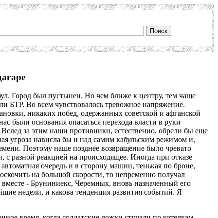
дагаре
ул. Город был пустынен. Но чем ближе к центру, тем чаще
или БТР. Во всем чувствовалось тревожное напряжение.
тановки, никаких побед, одержанных советской и афганской
 нас были основания опасаться перехода власти в руки
Вслед за этим наши противники, естественно, обрели бы еще
ная угроза нависла бы и над самим кабульским режимом и,
ремени. Поэтому наше позднее возвращение было чревато
, с разной реакцией на происходящее. Иногда при отказе
автоматная очередь и в сторону машин, тенькая по броне,
роскочить на большой скорости, то непременно получал
ь вместе - Бруниниекс, Черемных, вновь назначенный его
шие недели, и какова тенденция развития событий. Я
нное время, когда солдатские ложки стучали по котелкам, -