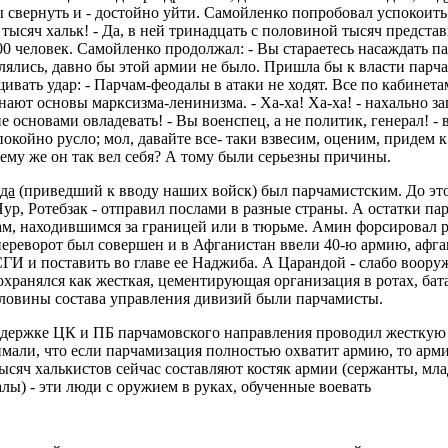
 свернуть и - достойно уйти. Самойленко попробовал успокоить 
тысяч хальк! - Да, в ней тринадцать с половиной тысяч представ
00 человек. Самойленко продолжал: - Вы стараетесь насаждать па
лялись, давно бы этой армии не было. Пришла бы к власти парча
ать удар: - Парчам-феодалы в атаки не ходят. Все по кабинетам
знают основы марксизма-ленинизма. - Ха-ха! Ха-ха! - нахально з
А не основами овладевать! - Вы военспец, а не политик, генерал!
окойно русло; мол, давайте все- таки взвесим, оценим, придем к
ему же он так вел себя? А тому были серьезны причины.
ода
(приведший к вводу наших войск) был парчамистским. До эт
Нур, Ротебзак - отправил послами в разные страны. А остатки п
м, находившимся за границей или в тюрьме. Амин форсировал р
ереворот был совершен и в Афганистан ввели 40-ю армию, афган
СГИ и поставить во главе ее Наджиба. А Царандой - слабо воору
сохранялся как жесткая, цементирующая организация в ротах, бат
половины состава управления дивизий были парчамисты.
ддержке ЦК и ПБ парчамовского направления проводил жесткую л
мали, что если парчамизация полностью охватит армию, то армии
тысяч халькистов сейчас составляют костяк армии (сержанты, м
лы) - эти люди с оружием в руках, обученные воевать