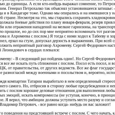
стью до единицы. А если кто-нибудь выражал сомнение, то Петро
им. Генерал Петрохалко так объяснял установившееся затишье: - 
 да и в Кандагаре тоже. Однако мы опирались и на имевшиеся у 
й стране. Несмотря на это, мы старались сохранять хладнокровие
олжала боевые действия по плану января-февраля, резерв привл
би или отражения нападений на мелкие гарнизоны, на транспорт
ело прошлое, но до сих пор мне неприятно вспоминать тот разго
а и Ахромеева с послом.) Я тогда с ними ходил к Табееву и хор
аснел, ерзал на стуле, допускал дерзость в выражениях. При все
олжить неприятный разговор Ахромееву. Сергей Федорович наст
й Леонидович в сердцах плевался:
мееву: - В следующий раз пойдешь один!. Но Сергей Федорович 
ся все же искать путь сближения с послом. Посол есть посол, и 
К, от правительства, от других ведомств. Все же флаг государст
е разногласий между военными и посольством и, вероятно, испо
ждя компартии Татарии выработало в нем определенный стереот
 него самого. Но, отбросив в сторону любые предубеждения и н
дить с послом хорошие деловые отношения для выполнения любых 
бых эмоций, искать компромиссы (не уступая, конечно, в принци
не. Я верил, что амбиции должны уступить место разуму и согла
Владимир Петрович, - все равно когда- нибудь он вас заложит!
поведения на предстоявшей встрече с послом. С чего начать, ка