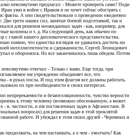
халко невозмутимо предлагал: - Можете проверить сами? Поди
Иран увяз в войне с Ираком и не хочет сейчас обострять с
нас факты. А они свидетельствовали о проведении ежедневно
. Две трети наших сил, занятые боевой подготовкой, так и
екался для решения неожиданных задач - как, например, для
ные колонны и т. д. На следующий день, как обычно по
вор с главой нашего дипломатического представительства.
ошо помню, что единства взглядов не удавалось достичь ни
й своей интеллигентности и сдержанности, Сергей Леонидович
упал и оборонялся. Но все заканчивалось лишь обедом. Потом
невозмутимо отвечал: - Только с вами. Еще тогда, при
возглавляемое им учреждение объединяет все, что
ва - в руках посла. И под этим флагом все должны работать.
льзовало их при необходимости в своих интересах.
ип непререкаемости и безапелляционности, чувство верности
еприязнь к этому человеку (возможно обоснованную, а может
- в, частности, и им поставленных задач в Афганистане. В
пиальных вопросах) для решения задач в этой проклятой
сованной работе. И убеждал в этом своих друзей - Черемных и
к продолжить, на чем настаивать, а о чем - умолчать? Как