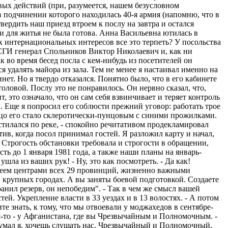
вых действий (при, разумеется, нашем безусловном
 подчинении которого находилась 40-я армия (напомню, что в
рдить наш приезд втроем к послу на завтра и остался
 для житья не была готова. Анна Васильевна ютилась в
их интернациональных интересов все это терпеть? У посольства
СГИ генерал Спольников Виктор Николаевич и, как ни
к во время бесед посла с кем-нибудь из посетителей он
я удалять майора из зала. Тем не менее я настаивал именно на
нет. Но я твердо отказался. Понятно было, что в его кабинете
толовой. Послу это не понравилось. Он нервно сказал, что,
, это означало, что он сам себя взвинчивает и теряет контроль
сол. Еще я попросил его соблюсти прежний уговор: работать трое
 лицо его стало склеротически-пунцовым с синими прожилками.
стилался по реке, - спокойно речитативом продекламировал
ив, когда посол принимал гостей. Я разложил карту и начал,
 Строгость обстановки требовала и строгости в обращении,
ть до 1 января 1981 года, а также наши планы на январь-
шла из ваших рук! - Ну, это как посмотреть. - Да как!
адеем центрами всех 29 провинций, жизненно важными
 в крупных городах. А вы заняты боевой подготовкой. Создаете
ранил резерв, он непобедим". - Так в чем же смысл вашей
ей. Укрепление власти в 33 уездах и в 13 волостях. - А потом
ите знать, к тому, что мы отвоевали у моджахедов в сентябре-
ия-то - у Афганистана, где вы Чрезвычайным и Полномочным. -
одумал я, хочешь слушать нас, Чрезвычайный и Полномочный,