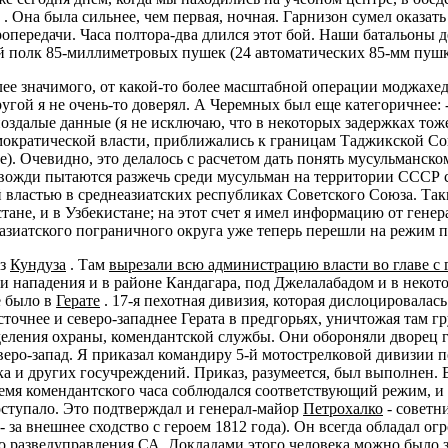
. Она была сильнее, чем первая, ночная. Гарнизон сумел оказа
опередачи. Часа полтора-два длился этот бой. Наши батальоны 
 полк 85-миллиметровых пушек (24 автоматических 85-мм пушки 
олее значимого, от какой-то более масштабной операции моджах
другой я не очень-то доверял. А Черемных был еще категоричнее:
поздалые данные (я не исключаю, что в некоторых задержках то
ократической власти, приближались к границам Таджикской Со
). Очевидно, это делалось с расчетом дать понять мусульманск
 вожди пытаются разжечь среди мусульман на территории СССР 
й властью в среднеазиатских республиках Советского Союза. Т
тане, и в Узбекистане; на этот счет я имел информацию от гене
азиатского пограничного округа уже теперь перешли на режим 
из
Кундуза
. Там
вырезали всю администрацию власти во главе с 
и нападения и в районе Кандагара, под Джелалабадом и в некото
е было в
Герате
. 17-я пехотная дивизия, которая дислоцировалас
сточнее и северо-западнее Герата в предгорьях, уничтожая там 
зделения охраны, комендантской службы. Они обороняли дворец 
ро-запад. Я приказал командиру 5-й мотострелковой дивизии 
а и других госучреждений. Приказ, разумеется, был выполнен. В
емя комендантского часа соблюдался соответствующий режим, и 
ступало. Это подтверждал и генерал-майор
Петрохалко
- советн
- за внешнее сходство с героем 1812 года). Он всегда обладал 
о разведуправления СА. Докладами этого человека можно было з