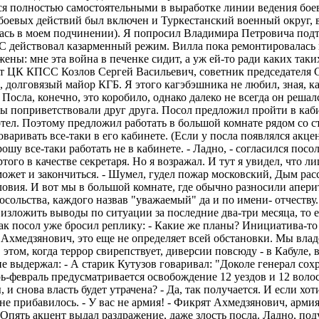
ься полностью самостоятельными в выработке линии ведения бое
боевых действий был включен и Туркестанский военный округ, в
сь в моем подчинении). Я попросил Владимира Петровича подтве
С действовал казарменный режим. Вилла пока ремонтировалась и
жены: мне эта война в печенке сидит, а уж ей-то ради каких так
т ЦК КПСС Козлов Сергей Васильевич, советник председателя 
, долговязый майор КГБ. Я этого кагэбэшника не любил, зная, ка
Посла, конечно, это коробило, однако далеко не всегда он решалс
 мы поприветствовали друг друга. Посол предложил пройти в каби
хотел. Поэтому предложил работать в большой комнате рядом со с
варивать все-таки в его кабинете. (Если у посла появлялся акцент
прошу все-таки работать не в кабинете. - Ладно, - согласился по
ртого в качестве секретаря. Но я возражал. И тут я увидел, что
может и закончиться. - Шумел, гудел пожар московский, Дым рас
ловия. И вот мы в большой комнате, где обычно разносили аперит
сольства, каждого назвав "уважаемый" да и по имени- отчеству.
изложить выводы по ситуации за последние два-три месяца, то ес
как посол уже бросил реплику: - Какие же планы? Инициатива-то у
т Ахмедзянович, это еще не определяет всей обстановки. Мы вл
 этом, когда террор свирепствует, диверсии повсюду - в Кабуле,
не выдержал: - А старик Кутузов говаривал: "Доколе генерал сох
ь-февраль предусматривается освобождение 12 уездов и 12 волост
 и снова власть будет утрачена? - Да, так получается. И если хот
 не прибавилось. - У вас не армия! - Фикрят Ахмедзянович, арм
! Опять акцент выдал раздражение, даже злость посла. Ладно, п