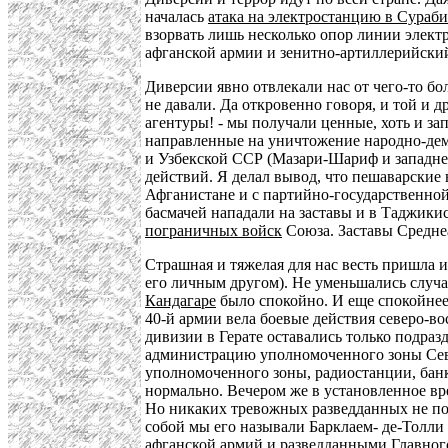
началась
атака на электростанцию в Сураби
взорвать лишь несколько опор линии электр
афганской армии и зенитно-артиллерийский
Диверсии явно отвлекали нас от чего-то б
не давали. Да откровенно говоря, и той и 
агентуры! - мы получали ценные, хоть и за
направленные на уничтожение народно-дем
и Узбекской ССР (Мазари-Шариф и западнее
действий. Я делал вывод, что пешаварские
Афганистане и с партийно-государственно
басмачей нападали на заставы и в Таджикис
пограничных войск
Союза. Заставы Средне
Страшная и тяжелая для нас весть пришла 
его личным другом). Не уменьшались случа
Кандагаре
было спокойно. И еще спокойне
40-й армии вела боевые действия северо-во
дивизии в Герате оставались только подра
администрацию уполномоченного зоны Севе
уполномоченного зоны, радиостанции, банк
нормально. Вечером же в установленное вр
Но никаких тревожных разведданных не по
собой мы его называли Барклаем- де-Толли 
афганской армий и разведданными Главног