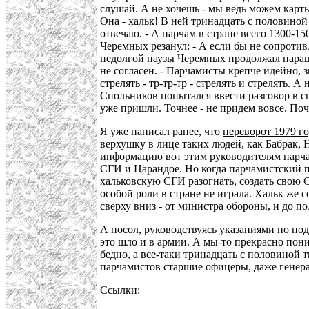
слушай. А не хочешь - мы ведь можем карты
Она - хальк! В ней тринадцать с половиной 
отвечаю. - А парчам в стране всего 1300-15
Черемных резанул: - А если бы не сопротив
недолгой паузы Черемных продолжал наращив
не согласен. - Парчамисты крепче идейно, 
стрелять - тр-тр-тр - стрелять и стрелять. 
Спольников попытался ввести разговор в сп
уже пришли. Точнее - не придем вовсе. Поч
Я уже написал ранее, что
переворот 1979 г
верхушку в лице таких людей, как Бабрак, 
информацию вот этим руководителям парча
СГИ и Царандое. Но когда парчамистский п
хальковскую СГИ разогнать, создать свою 
особой роли в стране не играла. Хальк же 
сверху вниз - от министра обороны, и до 
А посол, руководствуясь указаниями по по
это шло и в армии. А мы-то прекрасно пони
бедно, а все-таки тринадцать с половиной 
парчамистов старшие офицеры, даже генера
Ссылки: