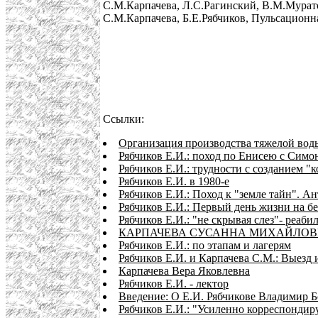
С.М.Карпачева, Л.С.Рагинский, В.М.Мурато
С.М.Карпачева, Б.Е.Рябчиков, Пульсационна
Ссылки:
Организация производства тяжелой во
Рябчиков Е.И.: поход по Енисею с Симо
Рябчиков Е.И.: трудности с созданием 
Рябчиков Е.И. в 1980-е
Рябчиков Е.И.: Поход к "земле тайн". А
Рябчиков Е.И.: Первый день жизни на б
Рябчиков Е.И.: "не скрывая слез"- реаби
КАРПАЧЕВА СУСАННА МИХАЙЛОВНА 
Рябчиков Е.И.: по этапам и лагерям
Рябчиков Е.И. и Карпачева С.М.: Выезд 
Карпачева Вера Яковлевна
Рябчиков Е.И. - лектор
Введение: О Е.И. Рябчикове Владимир 
Рябчиков Е.И.: "Усиленно корреспондир