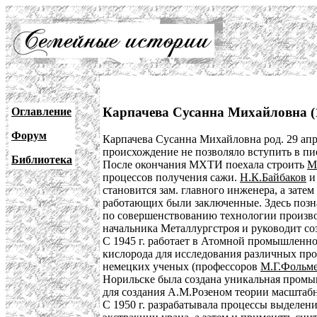
Карпачева Сусанна Михайловна (
Оглавление
Форум
Карпачева Сусанна Михайловна род. 29 апре
происхождение не позволяло вступить в пио
Библиотека
После окончания МХТИ поехала строить
М
процессов получения сажи.
Н.К.Байбаков
становится зам. главного инженера, а зате
работающих были заключенные. Здесь поз
по совершенствованию технологии производ
начальника Металлургстроя и руководит со
С 1945 г. работает в Атомной промышленно
кислорода для исследования различных про
немецких ученых (профессоров
М.Г.Фольм
Норильске была создана уникальная пром
для создания А.М.Розеном теории масштабн
С 1950 г. разрабатывала процессы выделени