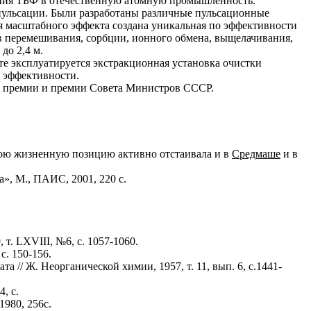
дрения ТБФ в отечественную атомную промышленность.
ульсации. Были разработаны различные пульсационные
я масштабного эффекта создана уникальная по эффективности
в перемешивания, сорбции, ионного обмена, выщелачивания,
до 2,4 м.
е эксплуатируется экстракционная установка очистки
и эффективности.
ой премии и премии Совета Министров СССР.
Свою жизненную позицию активно отстаивала и в
Средмаше
и в
», М., ПАИС, 2001, 220 с.
т. LXVIII, №6, с. 1057-1060.
. 150-156.
// Ж. Неорганической химии, 1957, т. 11, вып. 6, с.1441-
, с.
1980, 256с.