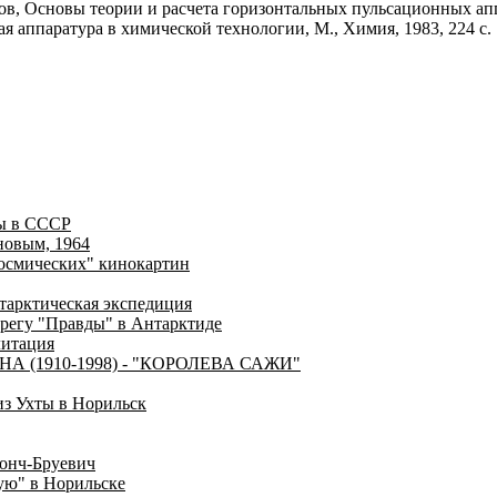
в, Основы теории и расчета горизонтальных пульсационных аппар
я аппаратура в химической технологии, М., Химия, 1983, 224 с.
ды в СССР
новым, 1964
"космических" кинокартин
нтарктическая экспедиция
ерегу "Правды" в Антарктиде
литация
(1910-1998) - "КОРОЛЕВА САЖИ"
из Ухты в Норильск
Бонч-Бруевич
ую" в Норильске