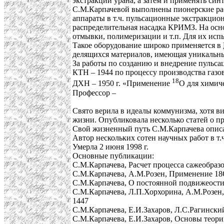
экстракции урана, а затем и применять си
С.М.Карпачевой выполнены пионерские ра
аппараты в т.ч. пульсационные экстракцио
распределительная насадка КРИМЗ. На осн
отмывки, полимеризации и т.п. Для их исп
Такое оборудование широко применяется в
делящихся материалов, имеющая уникальны
За работы по созданию и внедрение пульс
КТН – 1944 по процессу производства газо
18
ДХН – 1950 г. «Применение
О для химич
Профессор –
Свято верила в идеалы коммунизма, хотя в
жизни. Опубликовала несколько статей о пр
Свой жизненный путь С.М.Карпачева описал
Автор нескольких сотен научных работ в т.
Умерла 2 июня 1998 г.
Основные публикации:
С.М.Карпачева, Расчет процесса сажеобразов
С.М.Карпачева, А.М.Розен, Применение 18О 
С.М.Карпачева, О постоянной подвижеости 
С.М.Карпачева, Л.П.Хорхорина, А.М.Розен, 
1447
С.М.Карпачева, Е.И.Захаров, Л.С.Рагински
С.М.Карпачева, Е.И.Захаров, Основы теории