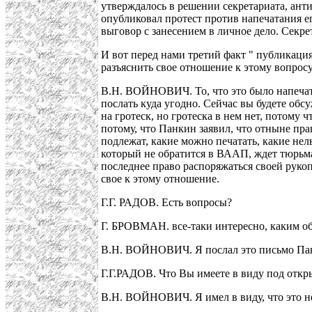
утверждалось в решении секретариата, ант
опубликовал протест против напечатания 
выговор с занесением в личное дело. Секре
И вот перед нами третий факт " публикаци
разъяснить свое отношение к этому вопросу
В.Н. ВОЙНОВИЧ. То, что это было напечатан
послать куда угодно. Сейчас вы будете об
на гротеск, но гротеска в нем нет, потому ч
потому, что Панкин заявил, что отныне пра
подлежат, какие можно печатать, какие нел
который не обратится в ВААП, ждет тюрьма. 
последнее право распоряжаться своей рукоп
свое к этому отношение.
Г.Г. РАДОВ. Есть вопросы?
Г. БРОВМАН. все-таки интересно, каким о
В.Н. ВОЙНОВИЧ. Я послал это письмо Панк
Г.Г.РАДОВ. Что Вы имеете в виду под отк
В.Н. ВОЙНОВИЧ. Я имел в виду, что это не 