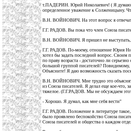
т.ПАДЕРИН. Юрий Николаевич! ( Я думаю, э
определенное уважение к Солженицыну. Чт
В.Н. ВОЙНОВИЧ. На этот вопрос я отвечать
Г.Г. РАДОВ. Вы пока что член Союза писате
В.Н. ВОЙНОВИЧ. Я пришел не выступать, а у
Г.Г. РАДОВ. По-моему, отношение Юрия Ник
хотел бы задать последний вопрос. Своим п
по праву возраста - достаточно ли серьезно
большой группой писателей? Повидимому, о
Объясните! Я даю возможность сказать пос
В.Н. ВОЙНОВИЧ. Мне трудно это объяснять. 
из Союза писателей. Я делал еще кое-что, з
тяжелое. (Г.Г.РАДОВ. Мы не обсуждаем это
- Хорошо. Я думал, как мне себя вести"
Г.Г. РАДОВ. Положение в литературе такое,
было проявлено беспокойство Союза писател
Союза писателей и общества о каждом отдел