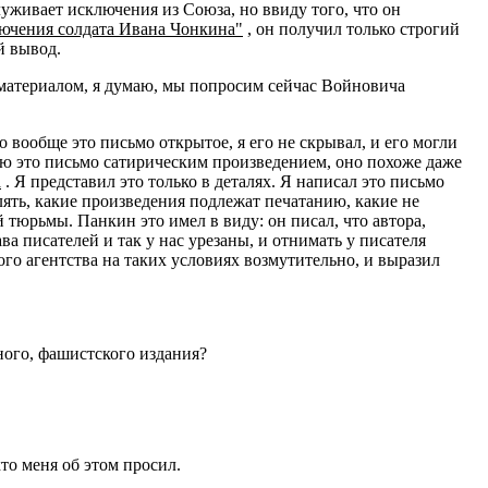
уживает исключения из Союза, но ввиду того, что он
ючения солдата Ивана Чонкина"
, он получил только строгий
й вывод.
 материалом, я думаю, мы попросим сейчас Войновича
о вообще это письмо открытое, я его не скрывал, и его могли
таю это письмо сатирическим произведением, оно похоже даже
а
. Я представил это только в деталях. Я написал это письмо
лять, какие произведения подлежат печатанию, какие не
 тюрьмы. Панкин это имел в виду: он писал, что автора,
ва писателей и так у нас урезаны, и отнимать у писателя
го агентства на таких условиях возмутительно, и выразил
ного, фашистского издания?
то меня об этом просил.