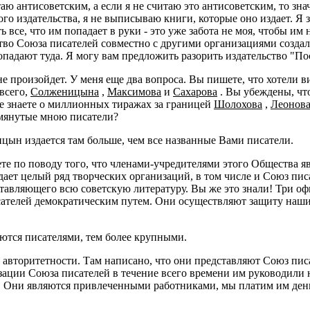
ю антисоветским, а если я не считаю это антисоветским, то знач
этого издательства, я не выписываю книги, которые оно издает. Я
все, что им попадает в руки - это уже забота не моя, чтобы им н
дство Союза писателей совместно с другими организациями созда
падают туда. Я могу вам предложить разорить издательство "Посе
е произойдет. У меня еще два вопроса. Вы пишете, что хотели ви
 всего,
Солженицына
,
Максимова
и
Сахарова
. Вы убеждены, что
е знаете о миллионных тиражах за границей
Шолохова
,
Леонов
омянутые мною писатели?
н издается там больше, чем все названные Вами писатели.
те по поводу того, что членами-учредителями этого Общества яв
дает целый ряд творческих организаций, в том числе и Союз пи
ставляющего всю советскую литературу. Вы же это знали! Три 
исателей демократическим путем. Они осуществляют защиту наш
ются писателями, тем более крупными.
 авторитетности. Там написано, что они представляют Союз писа
зации Союза писателей в течение всего времени им руководили 
 Они являются привлеченными работниками, мы платим им деньги