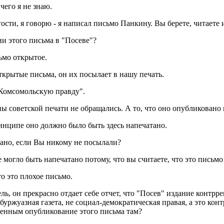
чего я не знаю.
и, я говорю - я написал письмо Панкину. Вы берете, читаете и,
ии этого письма в "Посеве"?
ьмо открытое.
ткрытые письма, он их посылает в нашу печать.
Комсомольскую правду".
ы советской печати не обращались. А то, что оно опубликовано
нципе оно должно было быть здесь напечатано.
тано, если Вы никому не посылали?
огло быть напечатано потому, что вы считаете, что это письмо
то это плохое письмо.
, он прекрасно отдает себе отчет, что "Посев" издание контрр
 буржуазная газета, не социал-демократическая правая, а это к
твенным опубликование этого письма там?