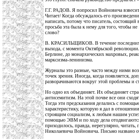
Г.Г. РАДОВ. Я попросил Войновича взвесить
Читает/ Когда обсуждалось его произведени
написать, потому что писатель, состоящий 
просьба эта была к нему для того, чтобы не
слово?
В. КРАСИЛЬЩИКОВ. В течение последних не
выхода, с момента Октябрьской революции.
Берлине, до монархических махровых, реак
марксизма-ленинизма.
Журналы это разные, часто между ними воз
точек зрения. Иногда, когда появляется, до
разворачиваются вокруг этой проблемы и с
Но одно их объединяет. Их объединяет стр
антисемитизм. На этой почве все они сходя
Тогда эти предсказания делались с помощь
характеристику, которую я дал в отношени
строящим социализм, к любым нашим успеха
помощью ЭВМ и по ходу дела отодвигаются 
приходилось, правда, нерегулярно, читать,
Николаевича Войновича. Письмо названо от