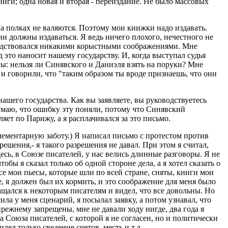
иги; одна новая и вторая - переиздание. Не было массовых
 полках не валяются. Поэтому мои книжки надо издавать.
они должны издаваться. Я ведь ничего плохого, нечестного не
одствовался никакими корыстными соображениями. Мне
ед это наносит нашему государству. И, когда выступал судья
ны: нельзя ли Синявского и Даниэля взять на поруки? Мне
и говорили, что "таким образом ты вроде признаешь, что они
нашего государства. Как вы заявляете, вы руководствуетесь
думаю, что ошибку эту поняли, потому что Синявский
яет по Парижу, а я расплачивался за это письмо.
лементарную заботу.) Я написал письмо с протестом против
решения,- я такого разрешения не давал. При этом я считал,
десь, в Союзе писателей, у нас велись длинные разговоры. Я не
бы я сказал только об одной стороне дела, а я хотел сказать о
все мои пьесы, которые шли по всей стране, сняты, книги мои
е, я должен был их кормить, и это соображение для меня было
ащался к некоторым писателям и видел, что все довольны. Но
а у меня сценарий, я посылал заявку, а потом узнавал, что
режнему запрещены, мне не давали ходу нигде, два года я
 Союза писателей, с которой я не согласен, но и политически
дел только сведение счетов, месть и т.д.