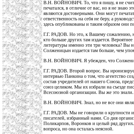
В.Н. ВОЙНОВИЧ. То, что я пишу, я не счита
печатался, в отличие от вас, но я не знаю 
являются достоверными. Они могут печатать 
ответственность на себя не беру, а руково
здесь опубликованы и таким образом они по
Г.Г. РАДОВ. Но это, к Вашему сожалению, н
кто больше других там издается. Вероятнее
литературы именно эти три человека? Вы н
Солженицын издается там больше, чем уп
В.Н. ВОЙНОВИЧ. Я убежден, что Солженицы
Г.Г. РАДОВ. Второй вопрос. Вы иронизируе
интервью Панкина о том, что агентство соз
состав учредителей от нашего Союза, пред
союз целиком. Мы их избрали на съезде п
Всесоюзной организации. Вы же это знали.
В.Н. ВОЙНОВИЧ. Знал, но не все они явля
Г.Г. РАДОВ. Мы не говорили о крупности и
писателей, избранный нами. Со дня органи
Поликарпов, Воронков и целый ряд других.
вопроса, но она осталась неясной.