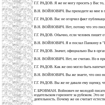
Г.Г. РАДОВ. Я же не могу просить у Вас то, 
В.Н. ВОЙНОВИЧ. Вы приходите ко мне в гост
Г.Г. РАДОВ. Вас не огорчил факт публикац
В.Н. ВОЙНОВИЧ. Нет, потому что это пис
Г.Г. РАДОВ. Обычно, если человек пишет о
В.Н. ВОЙНОВИЧ. Я и послал Панкину в "
Г.Г. РАДОВ. Значит, официально Вы в орган
В.Н. ВОЙНОВИЧ. Нет, не считаю. Но в при
Г.Г. РАДОВ. Как же оно могло быть напеча
В.Н. ВОЙНОВИЧ. Вы же знаете, что оно не м
Г.Г. РАДОВ. Вы же не давали ему оценку, ч
Г. БРОВМАН. Войнович не молодой писатель
издательском горизонте за рубежом. Это не
деятельность. Почему же он считает естес