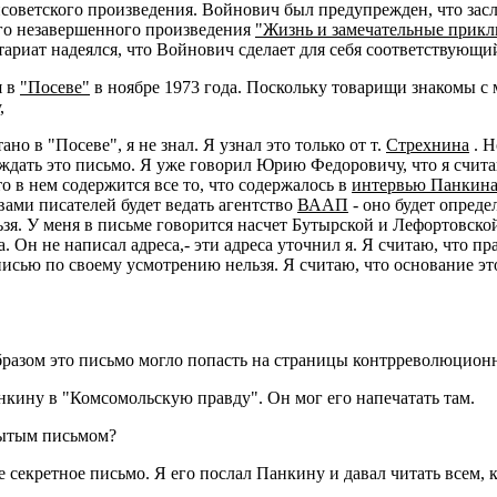
исоветского произведения. Войнович был предупрежден, что засл
его незавершенного произведения
"Жизнь и замечательные прикл
тариат надеялся, что Войнович сделает для себя соответствующи
я в
"Посеве"
в ноябре 1973 года. Поскольку товарищи знакомы с
,
о в "Посеве", я не знал. Я узнал это только от т.
Стрехнина
. Н
суждать это письмо. Я уже говорил Юрию Федоровичу, что я счи
то в нем содержится все то, что содержалось в
интервью Панкин
вами писателей будет ведать агентство
ВААП
- оно будет опреде
ьзя. У меня в письме говорится насчет Бутырской и Лефортовской
Он не написал адреса,- эти адреса уточнил я. Я считаю, что пра
исью по своему усмотрению нельзя. Я считаю, что основание это
бразом это письмо могло попасть на страницы контрреволюцион
ину в "Комсомольскую правду". Он мог его напечатать там.
рытым письмом?
секретное письмо. Я его послал Панкину и давал читать всем, к