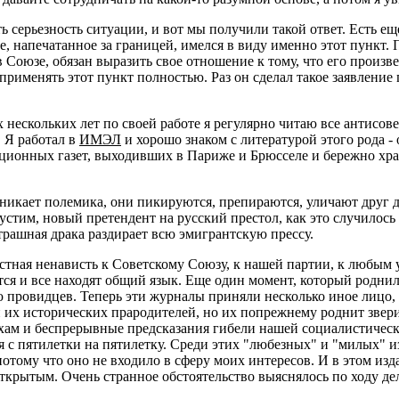
 серьезность ситуации, и вот мы получили такой ответ. Есть еще
е, напечатанное за границей, имелся в виду именно этот пункт.
в Союзе, обязан выразить свое отношение к тому, что его произв
 применять этот пункт полностью. Раз он сделал такое заявление
скольких лет по своей работе я регулярно читаю все антисове
 Я работал в
ИМЭЛ
и хорошо знаком с литературой этого рода 
ционных газет, выходивших в Париже и Брюсселе и бережно хра
никает полемика, они пикируются, препираются, уличают друг 
пустим, новый претендент на русский престол, как это случилось 
трашная драка раздирает всю эмигрантскую прессу.
астная ненависть к Советскому Союзу, к нашей партии, к любым
тся и все находят общий язык. Еще один момент, который роднил
ю провидцев. Теперь эти журналы приняли несколько иное лицо,
и их исторических прародителей, но их попрежнему роднит звери
м и беспрерывные предсказания гибели нашей социалистической
с пятилетки на пятилетку. Среди этих "любезных" и "милых" изд
 потому что оно не входило в сферу моих интересов. И в этом 
крытым. Очень странное обстоятельство выяснялось по ходу де