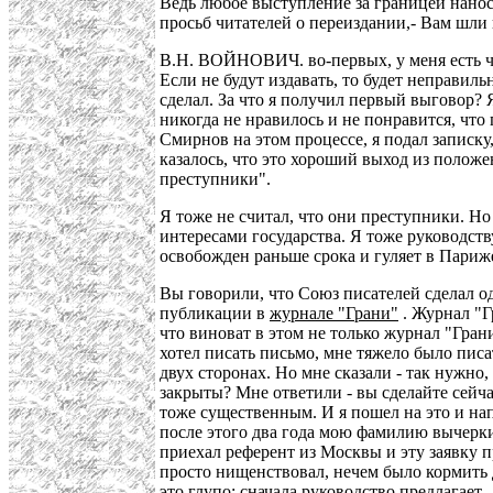
Ведь любое выступление за границей нанос
просьб читателей о переиздании,- Вам шли 
В.Н. ВОЙНОВИЧ. во-первых, у меня есть чи
Если не будут издавать, то будет неправиль
сделал. За что я получил первый выговор?
никогда не нравилось и не понравится, что п
Смирнов на этом процессе, я подал записку
казалось, что это хороший выход из положе
преступники".
Я тоже не считал, что они преступники. Но 
интересами государства. Я тоже руководств
освобожден раньше срока и гуляет в Париже.
Вы говорили, что Союз писателей сделал о
публикации в
журнале "Грани"
. Журнал "Гр
что виноват в этом не только журнал "Грани
хотел писать письмо, мне тяжело было писат
двух сторонах. Но мне сказали - так нужно,
закрыты? Мне ответили - вы сделайте сейчас
тоже существенным. И я пошел на это и нап
после этого два года мою фамилию вычеркив
приехал референт из Москвы и эту заявку п
просто нищенствовал, нечем было кормить д
это глупо: сначала руководство предлагает -