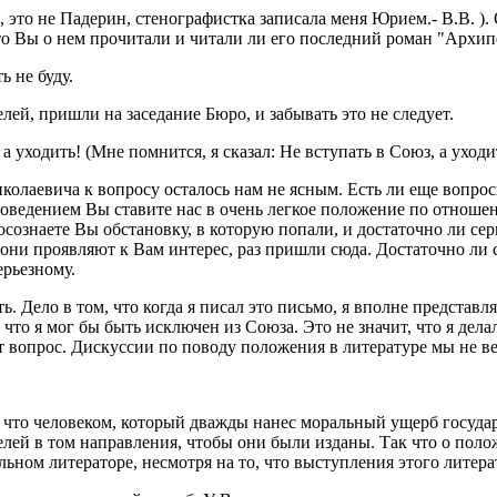
то не Падерин, стенографистка записала меня Юрием.- В.В. ). О
о Вы о нем прочитали и читали ли его последний роман "Архи
 не буду.
лей, пришли на заседание Бюро, и забывать это не следует.
ходить! (Мне помнится, я сказал: Не вступать в Союз, а уходить
олаевича к вопросу осталось нам не ясным. Есть ли еще вопрос
оведением Вы ставите нас в очень легкое положение по отношени
 осознаете Вы обстановку, в которую попали, и достаточно ли сер
ни проявляют к Вам интерес, раз пришли сюда. Достаточно ли с
ерьезному.
Дело в том, что когда я писал это письмо, я вполне представля
а что я мог бы быть исключен из Союза. Это не значит, что я дел
т вопрос. Дискуссии по поводу положения в литературе мы не ве
 что человеком, который дважды нанес моральный ущерб государ
ей в том направления, чтобы они были изданы. Так что о полож
ьном литераторе, несмотря на то, что выступления этого литер