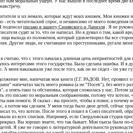
ит нам моральный ущерб. У Вас вышли в последнее время две кн
навстречу.
татели и их немало, которые ждут моих книжек. Мои книжки на
но - есть читательский спрос, и независимо от моего поведения 
 Я подписал
письмо в защиту Синявского и Даниэля
. Я не руков
исателя судят за то, что он написал. Но я думал о том, какой вр
, ища выхода из положения, который удовлетворил бы все сторо
ния. Другие люди, не считавшие их преступниками, ругали меня 
я считаю, что с этого началась длинная цепь неприятностей для 
уюсь интересами этого государства. Была сделана ошибка. И я 
 А меня наказывали уже после того, как он не сидел - он уже гул
должение мне, напечатав мои книги (Г.Г. РАДОВ. Нет, проявил э
ани" напечатал часть моего романа (а не "Посев"), без моего раз
", а опять-таки та обстановка, которая сложилась у нас. Потом з
ь это письмо по моральным соображениям, потому что хотели, что
 ты нам помоги. Я сказал - вы просите, чтобы я помог, а почему 
, а потом мы сделаем. У меня тогда было двое детей, сейчас тро
исал то, что хотели. После этого я пошел в Союз писателей, обр
али из всех списков. Например, если Свердловская студия просил
рикрыл. Вы хорошо знаете, что так бывает. Мои пьесы были по-п
етей. Я уже не говорю о литературной деятельности руководства
 давайте сотрудничать на какой-то разумной основе, а потом я уви