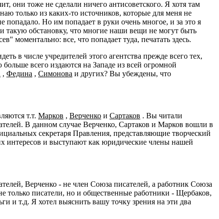
ит, они тоже не сделали ничего антисоветского. Я хотя там
 знаю только из каких-то источников, которые для меня не
е попадало. Но им попадает в руки очень многое, и за это я
ли такую обстановку, что многие наши вещи не могут быть
в" моментально: все, что попадает туда, печатать здесь.
деть в числе учредителей этого агентства прежде всего тех,
 больше всего издаются на Западе из всей огромной
а
,
Федина
,
Симонова
и других? Вы убеждены, что
ляются т.т.
Марков
,
Верченко
и
Сартаков
. Вы читали
сателей. В данном случае Верченко, Сартаков и Марков вошли в
официальных секретаря Правления, представляющие творческий
их интересов и выступают как юридические члены нашей
телей, Верченко - не член Союза писателей, а работник Союза
не только писатели, но и общественные работники - Щербаков,
 и т.д. Я хотел выяснить вашу точку зрения на эти два