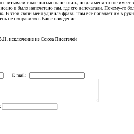
ссчитывали такое письмо напечатать, но для меня это не имеет з
писано и было напечатано там, где его напечатали. Почему-то 
. В этой связи меня удивила фраза: "там все попадает им в руки"
чень не понравилось Ваше поведение.
В.Н. исключение из Союза Писателей
E-mail:
: