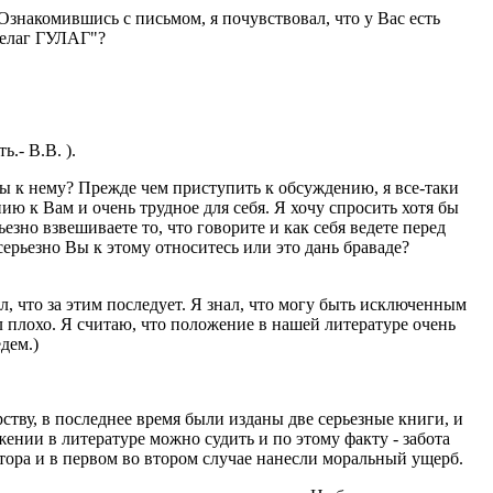
знакомившись с письмом, я почувствовал, что у Вас есть
пелаг ГУЛАГ"?
.- В.В. ).
ы к нему? Прежде чем приступить к обсуждению, я все-таки
ю к Вам и очень трудное для себя. Я хочу спросить хотя бы
ьезно взвешиваете то, что говорите и как себя ведете перед
ерьезно Вы к этому относитесь или это дань браваде?
л, что за этим последует. Я знал, что могу быть исключенным
ал плохо. Я считаю, что положение в нашей литературе очень
дем.)
ству, в последнее время были изданы две серьезные книги, и
ении в литературе можно судить и по этому факту - забота
атора и в первом во втором случае нанесли моральный ущерб.