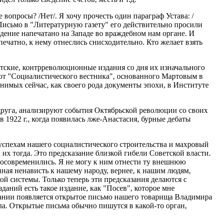
 вопросы? /Нет/. Я хочу прочесть один параграф Устава: /
 Письмо в "Литературную газету" его действительно просили
едение напечатано на Западе во враждебном нам органе. И
 печатно, к нему отнеслись снисходительно. Кто желает взять
тские, контрреволюционные издания со дня их изначального
- от "Социалистического вестника", основанного Мартовым в
нимых сейчас, как своего рода документы эпохи, в Институте
друга, анализируют события Октябрьской революции со своих
в 1922 г., когда появилась лже-Анастасия, бурные дебаты
 успехам нашего социалистического строительства и махровый
 их тогда. Это предсказание близкой гибели Советской власти.
 осовременились. Я не могу к ним отнести ту внешнюю
ная ненависть к нашему народу, вернее, к нашим людям,
 системы. Только теперь эти предсказания делаются с
аний есть такое издание, как "Посев", которое мне
издании появляется открытое письмо нашего товарища Владимира
ла. Открытые письма обычно пишутся в какой-то орган,