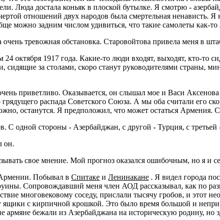
ели. Люда достала коньяк в плоской бутылке. Я смотрю - азерба
чертой отношений двух народов была смертельная ненависть. Я на
обще можно задним числом удивиться, что такие самолеты как-то 
ыла очень тревожная обстановка. Старовойтова привела меня в шт
 24 октября 1917 года. Какие-то люди входят, выходят, кто-то сид
и, сидящие за столами, скоро станут руководителями страны, м
е очень приветливо. Оказывается, он слышал мое и Васи Аксено
 грядущего распада Советского Союза. А мы оба считали его ск
ожно, останутся. Я предположил, что может остаться Армения. С
в. С одной стороны - Азербайджан, с другой - Турция, с третьей 
л он.
казывать свое мнение. Мой прогноз оказался ошибочным, но я и 
 Армении. Побывал в
Спитаке
и
Ленинакане
. Я видел города по
уины. Сопровождавший меня член АОД рассказывал, как по разн
вствие многовековому соседу, прислали тысячу гробов, и этот н
у ящики с кирпичной крошкой. Это было время большой и непр
е армяне бежали из Азербайджана на историческую родину, но 