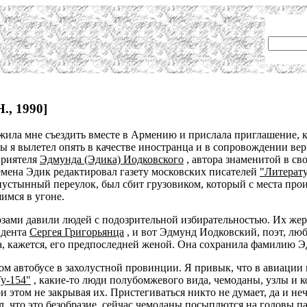
., 1990]
ила мне съездить вместе в Армению и прислала приглашение, 
квы я вылетел опять в качестве иностранца и в сопровождении
приятеля
Эдмунда (Эдика) Иодковского
, автора знаменитой в сво
ремена Эдик редактировал газету московских писателей
"Литерат
пустынный переулок, был сбит грузовиком, который с места проис
шимся в угоне.
озами давили людей с подозрительной избирательностью. Их же
идента
Сергея Григорьянца
, и вот Эдмунд Иодковский, поэт, лю
а, кажется, его предпоследней женой. Она сохранила фамилию Э
вом автобусе в захолустной провинции. Я привык, что в авиации
у-154"
, какие-то люди полубомжевого вида, чемоданы, узлы и ко
 этом не закрывая их. Пристегиваться никто не думает, да и неч
л, что это безобразие, сейчас чемоданы посыплются на головы п