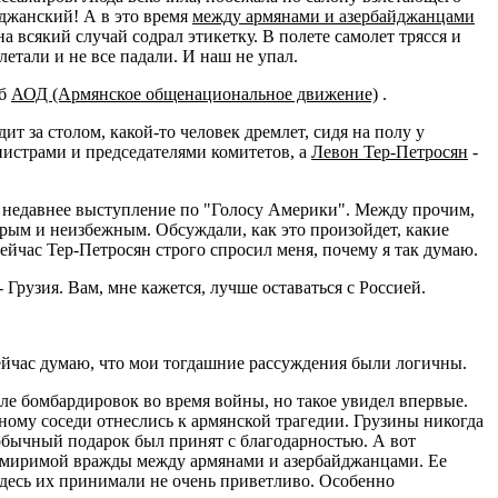
йджанский! А в это время
между армянами и азербайджанцами
 всякий случай содрал этикетку. В полете самолет трясся и
летали и не все падали. И наш не упал.
аб
АОД (Армянское общенациональное движение)
.
ит за столом, какой-то человек дремлет, сидя на полу у
инистрами и председателями комитетов, а
Левон Тер-Петросян
-
ва недавнее выступление по "Голосу Америки". Между прочим,
орым и неизбежным. Обсуждали, как это произойдет, какие
ейчас Тер-Петросян строго спросил меня, почему я так думаю.
- Грузия. Вам, мне кажется, лучше оставаться с Россией.
сейчас думаю, что мои тогдашние рассуждения были логичны.
сле бомбардировок во время войны, но такое увидел впервые.
ому соседи отнеслись к армянской трагедии. Грузины никогда
еобычный подарок был принят с благодарностью. А вот
имиримой вражды между армянами и азербайджанцами. Ее
здесь их принимали не очень приветливо. Особенно