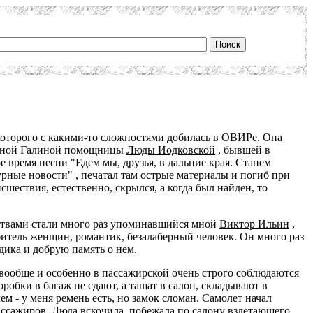
которого с какими-то сложностями добилась в ОВИРе. Она
 верной Галиной помощницы
Люды Иодковской
, бывшей в
е время песни "Едем мы, друзья, в дальние края. Станем
урные новости"
, печатал там острые материалы и погиб при
шествия, естественно, скрылся, а когда был найден, то
ртвами стали много раз упоминавшийся мной
Виктор Ильин
,
битель женщин, романтик, безалаберный человек. Он много раз
дика и добрую память о нем.
 вообще и особенно в пассажирской очень строго соблюдаются
робки в багаж не сдают, а тащат в салон, складывают в
ем - у меня ремень есть, но замок сломан. Самолет начал
ассажиров. Люда вскочила, побежала по салону взлетающего