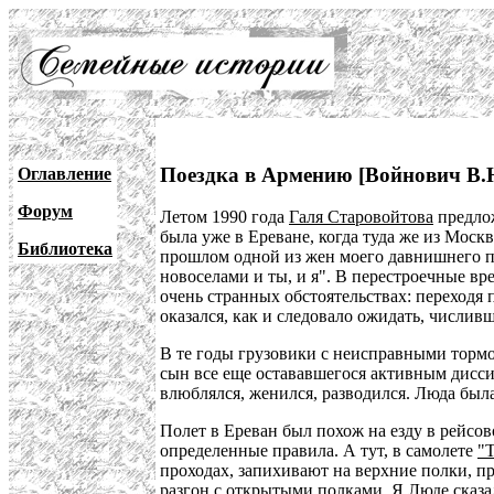
Поездка в Армению [Войнович В.Н
Оглавление
Форум
Летом 1990 года
Галя Старовойтова
предлож
была уже в Ереване, когда туда же из Мос
Библиотека
прошлом одной из жен моего давнишнего 
новоселами и ты, и я". В перестроечные в
очень странных обстоятельствах: переходя 
оказался, как и следовало ожидать, числив
В те годы грузовики с неисправными торм
сын все еще остававшегося активным дисс
влюблялся, женился, разводился. Люда был
Полет в Ереван был похож на езду в рейсо
определенные правила. А тут, в самолете
"Т
проходах, запихивают на верхние полки, при
разгон с открытыми полками. Я Люде сказа