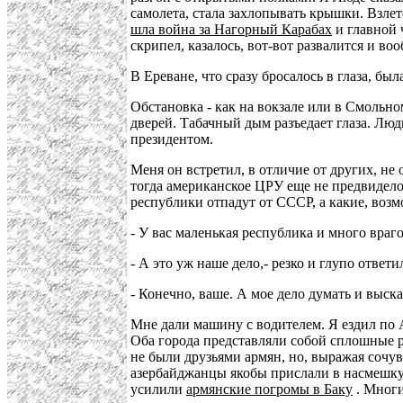
самолета, стала захлопывать крышки. Взлет
шла война за Нагорный Карабах
и главной 
скрипел, казалось, вот-вот развалится и во
В Ереване, что сразу бросалось в глаза, б
Обстановка - как на вокзале или в Смольном
дверей. Табачный дым разъедает глаза. Люд
президентом.
Меня он встретил, в отличие от других, н
тогда американское ЦРУ еще не предвидело
республики отпадут от СССР, а какие, возм
- У вас маленькая республика и много враго
- А это уж наше дело,- резко и глупо ответи
- Конечно, ваше. А мое дело думать и выс
Мне дали машину с водителем. Я ездил по
Оба города представляли собой сплошные р
не были друзьями армян, но, выражая сочу
азербайджанцы якобы прислали в насмешк
усилили
армянские погромы в Баку
. Многи