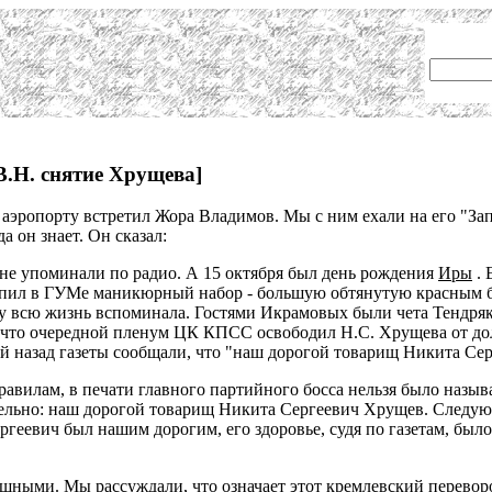
.Н. снятие Хрущева]
аэропорту встретил Жора Владимов. Мы с ним ехали на его "Зап
да он знает. Он сказал:
 не упоминали по радио. А 15 октября был день рождения
Иры
. 
упил в ГУМе маникюрный набор - большую обтянутую красным б
у всю жизнь вспоминала. Гостями Икрамовых были чета Тендряк
, что очередной пленум ЦК КПСС освободил Н.С. Хрущева от дол
ей назад газеты сообщали, что "наш дорогой товарищ Никита Се
равилам, в печати главного партийного босса нельзя было назы
тельно: наш дорогой товарищ Никита Сергеевич Хрущев. Следу
геевич был нашим дорогим, его здоровье, судя по газетам, было 
шными. Мы рассуждали, что означает этот кремлевский переворот.