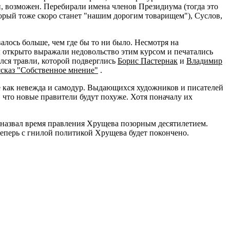
, возможен. Перебирали имена членов Президиума (тогда это
орый тоже скоро станет "нашим дорогим товарищем"), Суслов,
валось больше, чем где бы то ни было. Несмотря на
ы открыто выражали недовольство этим курсом и печатались
ился травли, которой подверглись
Борис Пастернак
и
Владимир
ссказ "Собственное мнение"
.
е как невежда и самодур. Выдающихся художников и писателей
 что новые правители будут похуже. Хотя поначалу их
, назвал время правления Хрущева позорным десятилетием.
еперь с гнилой политикой Хрущева будет покончено.