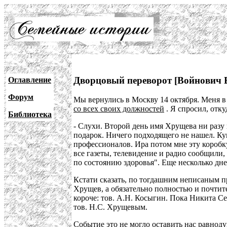
Дворцовый переворот [Войнович В
Оглавление
Форум
Мы вернулись в Москву 14 октября. Меня в 
со всех своих должностей
. Я спросил, отку
Библиотека
- Слухи. Второй день имя Хрущева ни разу
подарок. Ничего подходящего не нашел. К
профессионалов. Ира потом мне эту коробк
все газеты, телевидение и радио сообщили
по состоянию здоровья". Еще несколько дн
Кстати сказать, по тогдашним неписаным п
Хрущев, а обязательно полностью и почти
короче: тов. А.Н. Косыгин. Пока Никита Сер
тов. Н.С. Хрущевым.
Событие это не могло оставить нас равноду