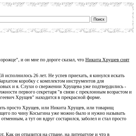
орожце", и он мне по дороге сказал, что
Никита Хрущев снят
Ей исполнилось 26 лет. Не успев приехать, я кинулся искать
архатом коробку с комплектом инструментов для
овых и я. Слухи о свержении Хрущева уже подтвердились -
жности первого секретаря "в связи с преклонным возрастом и
ргеевич Хрущев" находится в прекрасной форме.
вать просто Хрущев, или Никита Хрущев, или товарищ
ющего по чину Косыгина уже можно было и нужно называть
отменным, а тут он вдруг состарился, заболел и стал просто
 Как он отразится на стране, на литературе и что в