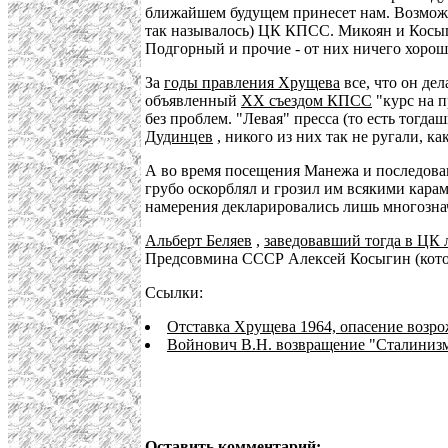
ближайшем будущем принесет нам. Возможен
так называлось) ЦК КПСС. Микоян и Косыг
Подгорный и прочие - от них ничего хорош
За
годы правления Хрущева
все, что он де
объявленный
ХХ съездом КПСС
"курс на п
без проблем. "Левая" пресса (то есть тогд
Дудинцев
, никого из них так не ругали, ка
А во время посещения Манежа и последова
грубо оскорблял и грозил им всякими карам
намерения декларировались лишь многозн
Альберт Беляев
,
заведовавший тогда в ЦК 
Предсовмина СССР Алексей Косыгин (котор
Ссылки:
Отставка Хрущева 1964, опасение возр
Войнович В.Н. возвращение "Сталиниз
Оставить комментарий: