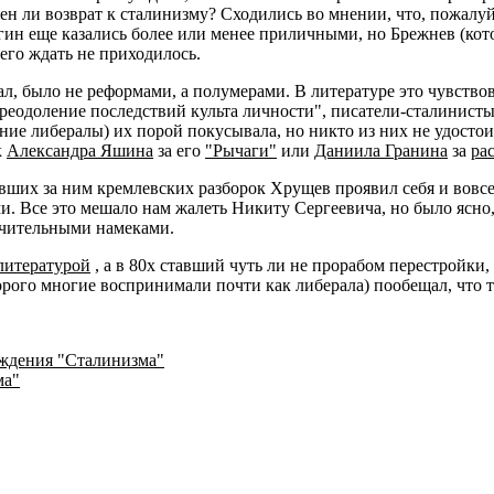
 ли возврат к сталинизму? Сходились во мнении, что, пожалуй
ин еще казались более или менее приличными, но Брежнев (кот
его ждать не приходилось.
лал, было не реформами, а полумерами. В литературе это чувство
реодоление последствий культа личности", писатели-сталинист
ашние либералы) их порой покусывала, но никто из них не удосто
к
Александра Яшина
за его
"Рычаги"
или
Даниила Гранина
за
ра
вших за ним кремлевских разборок Хрущев проявил себя и вовс
и. Все это мешало нам жалеть Никиту Сергеевича, но было ясно,
ачительными намеками.
литературой
, а в 80х ставший чуть ли не прорабом перестройки
ого многие воспринимали почти как либерала) пообещал, что т
ождения "Сталинизма"
ма"