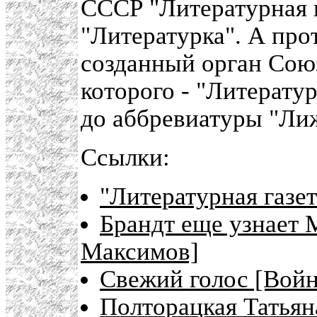
СССР "Литературная г
"Литературка". А про
созданный орган Сою
которого - "Литератур
до аббревиатуры "Ли
Ссылки:
"Литературная газет
Брандт еще узнает 
Максимов]
Свежий голос [Войн
Полторацкая Татьян