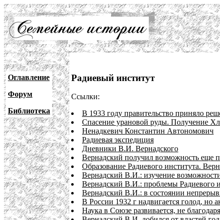
Радиевый институт
Оглавление
Форум
Ссылки:
Библиотека
В 1933 году правительство приняло реш
Спасение урановой руды. Получение Хл
Ненадкевич Константин Автономович
Радиевая экспедиция
Дневники В.И. Вернадского
Вернадский получил возможность еще п
Образование Радиевого института. Верна
Вернадский В.И.: изучение возможност
Вернадский В.И.: проблемы Радиевого 
Вернадский В.И.: в состоянии непрерывн
В России 1932 г надвигается голод, но
Наука в Союзе развивается, не благодар
Вернадский В.И. добился от властей года