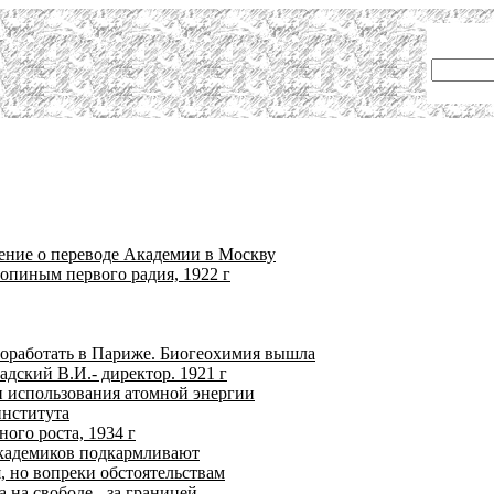
ение о переводе Академии в Москву
опиным первого радия, 1922 г
оработать в Париже. Биогеохимия вышла
дский В.И.- директор. 1921 г
и использования атомной энергии
института
ого роста, 1934 г
 академиков подкармливают
я, но вопреки обстоятельствам
 на свободе - за границей