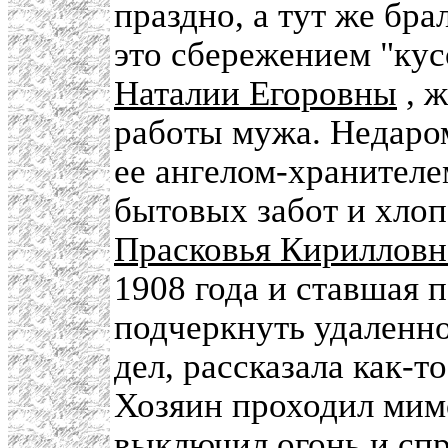
праздно, а тут же бра
это сбережением "кус
Наталии Егоровны
, 
работы мужа. Недаро
ее ангелом-хранителе
бытовых забот и хло
Прасковья Кирилловн
1908 года и ставшая 
подчеркнуть удаленно
дел, рассказала как-т
Хозяин проходил мимо
выключил огонь и спр