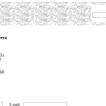
ета
3 г
)
84)
E-mail: