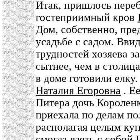
Итак, пришлось переб
гостеприимный кров
Дом, собственно, пре
усадьбе с садом. Вв
трудностей хозяева з
сытнее, чем в столиц
в доме готовили елку
Наталия Егоровна
. Е
Питера дочь Королен
приехала по делам по
располагая целым ку
смогла взять с собой 