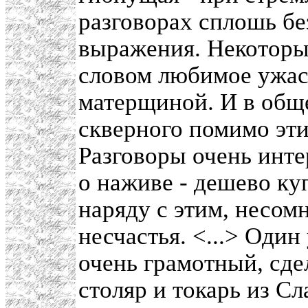
разговорах сплошь б
выражения. Некоторые
словом любимое ужасн
матерщиной. И в обще
скверного помимо этих
Разговоры очень инте
о наживе - дешево куп
наряду с этим, несом
несчастья. <...> Один
очень грамотный, сд
столяр и токарь из Сл