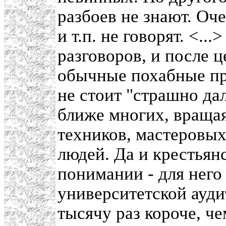
разбоев не знают. Оч
и т.п. не говорят. <..
разговоров, и после 
обычные похабные п
не стоит "страшно дал
ближе многих, вращая
техников, мастеровых
людей. Да и крестьян
понимании - для него н
университетской ауди
тысячу раз короче, ч