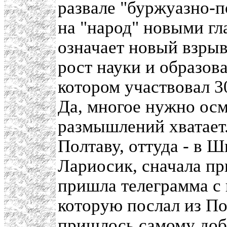
развале "буржуазно-п
на "народ" новыми гл
означает новый взрыв
рост науки и образов
котором участвовал 3
Да, многое нужно осм
размышлений хватает.
Полтаву, оттуда - в 
Лариосик, сначала при
пришла телеграмма с
которую послал из П
пришлось самому доби