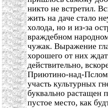
никто не встретил. Вс
жить на даче стало не
холода, но и из-за ос
враждебном народном
чужак. Выражение гла
хорошего от них ждат
действительно, вскор
Приютино-над-Пслом 
участь культурных гн
буквально растащен п
пустое место, как буд