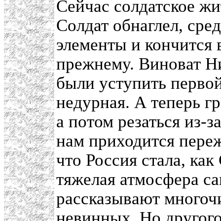
Сейчас солдатское жит
Солдат обнаглел, сре
элементы и кончится 
прежнему. Виноват Н
были уступить первой
недурная. А теперь гр
а потом резаться из-з
нам приходится переж
что Россия стала, как
тяжелая атмосфера сам
рассказывают многоч
невинных. Но другого