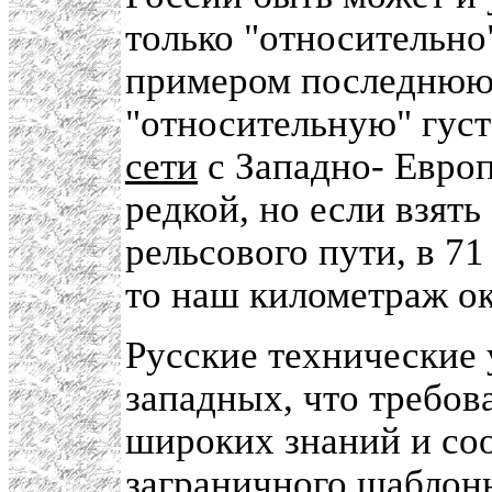
только "относительно
примером последнюю 
"относительную" гус
сети
с Западно- Европ
редкой, но если взят
рельсового пути, в 71
то наш километраж ок
Русские технические 
западных, что требов
широких знаний и соо
заграничного шаблонн