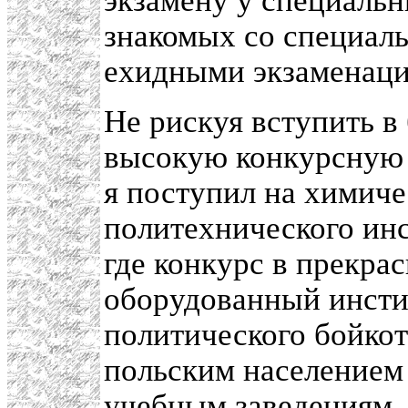
экзамену у специальн
знакомых со специал
ехидными экзаменац
Не рискуя вступить 
высокую конкурсную 
я поступил на химиче
политехнического инс
где конкурс в прекра
оборудованный инсти
политического бойкот
польским население
учебным заведениям.