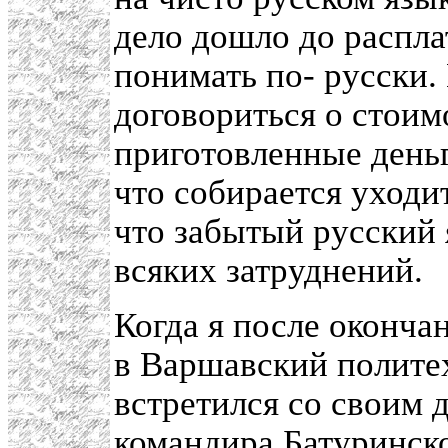
дело дошло до распла
понимать по- русски.
договориться о стоим
приготовленные деньг
что собирается уходи
что забытый русский 
всяких затруднений.
Когда я после оконча
в Варшавский политех
встретился со своим 
командира Батуринско