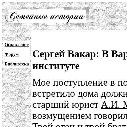
Оглавление
Сергей Вакар: В В
Форум
институте
Библиотека
Мое поступление в п
встретило дома должн
старший юрист
А.И. 
возмущением говорил 
Твой отец и твой бра