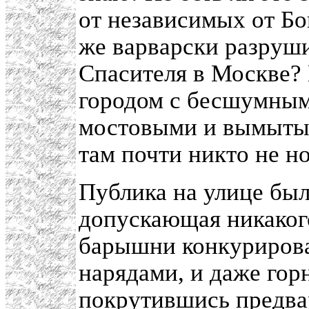
от независимых от Бо
же варварски разру
Спасителя в Москве?
городом с бесшумны
мостовыми и вымытым
там почти никто не н
Публика на улице был
допускающая никаког
барышни конкурирова
нарядами, и даже гор
покрутившись предва