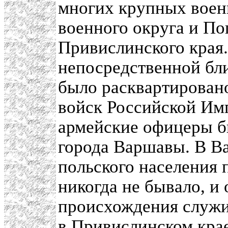
многих крупных воен
военного округа и П
Привислинского края
непосредственной бли
было расквартирован
войск Российской Имп
армейские офицеры б
города Варшавы. В В
польского населения 
никогда не бывало, и
происхождения служи
в Привислинском кра