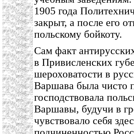
1905 года Политехни
закрыт, а после его о
польскому бойкоту.
Сам факт антирусских
в Привисленских губ
шероховатости в рус
Варшава была чисто п
господствовала польс
Варшавы, будучи в г
чувствовало себя здес
подчиненностью Росс