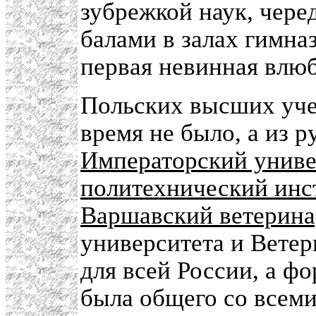
зубрежкой наук, чер
балами в залах гимна
первая невинная влюб
Польских высших уче
время не было, а из р
Императорский униве
политехнический инс
Варшавский ветерина
университета и Вете
для всей России, а ф
была общего со всеми