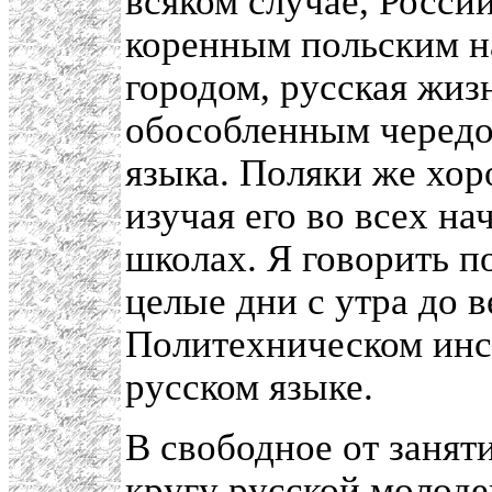
всяком случае, Росси
коренным польским н
городом, русская жиз
обособленным чередом
языка. Поляки же хор
изучая его во всех н
школах. Я говорить по
целые дни с утра до 
Политехническом инст
русском языке.
В свободное от занят
кругу русской молоде