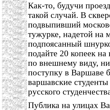
Как-то, будучи проез
такой случай. В скве
подвыпивший московс
тужурке, надетой на 
подпоясанный шнурком
подайте 20 копеек на
по внешнему виду, ни
поступку в Варшаве б
варшавские студенты
русского студенчества
Публика на улицах В