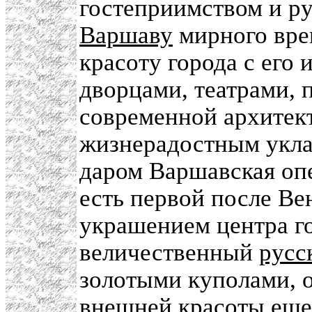
гостеприимством и р
Варшаву
мирного вре
красоту города с его
дворцами, театрами, 
современной архитек
жизнерадостным укла
даром Варшавская опе
есть первой после В
украшением центра го
величественный
русс
золотыми куполами, 
внешней красоты еще 