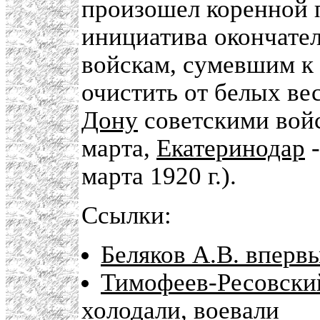
произошел коренной п
инициатива окончате
войскам, сумевшим к 
очистить от белых ве
Дону
советскими войс
марта,
Екатеринодар
-
марта 1920 г.).
Ссылки:
Беляков А.В. впервы
Тимофеев-Ресовский
холодали, воевали