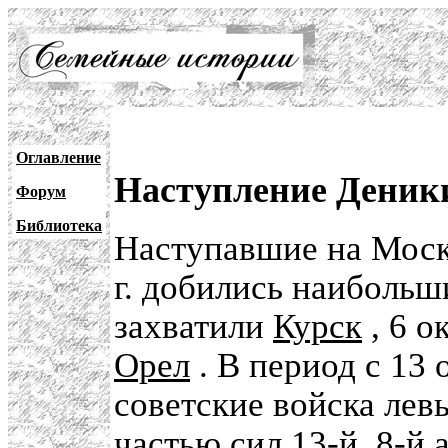
Оглавление
Наступление Деники
Форум
Библиотека
Наступавшие на Моск
г. добились наибольши
захватили
Курск
, 6 о
Орел
. В период с 13 
советские войска ле
частью сил 13-й, 8-й