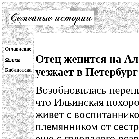
Оглавление
Отец женится на Ал
Форум
уезжает в Петербург
Библиотека
Возобновилась перепи
что Ильинская похорон
живет с воспитанник
племянником от сест
еще с годовалого воз