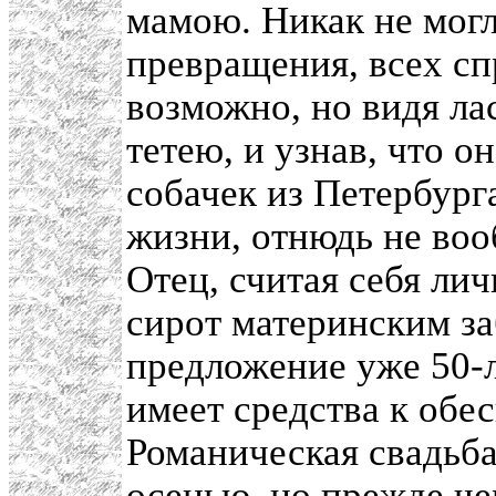
мамою. Никак не могл
превращения, всех сп
возможно, но видя ла
тетею, и узнав, что 
собачек из Петербург
жизни, отнюдь не воо
Отец, считая себя ли
сирот материнским за
предложение уже 50-л
имеет средства к обе
Романическая свадьба
осенью, но прежде че