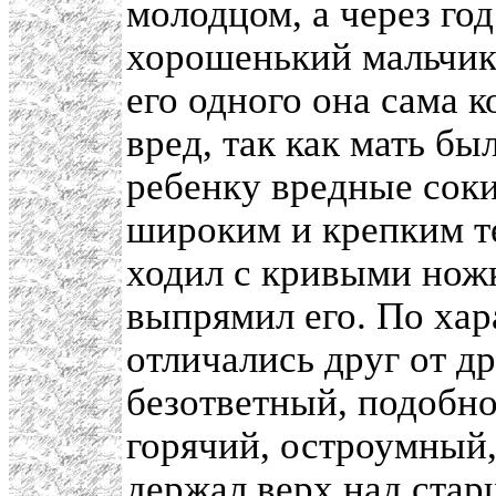
молодцом, а через год
хорошенький мальчи
его одного она сама 
вред, так как мать бы
ребенку вредные соки
широким и крепким те
ходил с кривыми нож
выпрямил его. По ха
отличались друг от др
безответный, подобно
горячий, остроумный
держал верх над стар