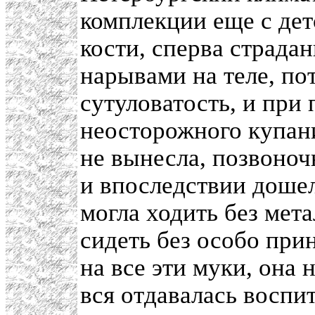
комплекции еще с дет
кости, сперва страда
нарывами на теле, по
сутуловатость, и при 
неосторожного купани
не вынесла, позвоноч
и впоследствии дошел
могла ходить без мета
сидеть без особо при
на все эти муки, она 
вся отдавалась воспи