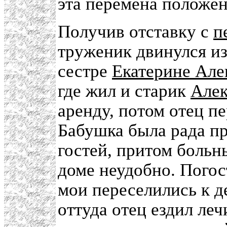
эта перемена положен
Получив отставку с
п
труженик двинулся из
сестре
Екатерине Але
где жил и старик
Алек
аренду, потом отец п
Бабушка была рада пр
гостей, притом больн
доме неудобно. Погос
мои переселились к 
оттуда отец ездил ле