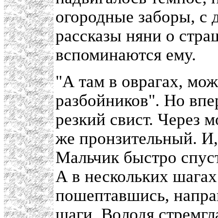
огородные заборы, с 
рассказы няни о стр
вспоминаются ему.
"А там в оврагах, мо
разбойников". Но впе
резкий свист. Через м
же пронзительный. И,
Мальчик быстро спуст
А в нескольких шагах
пошептавшись, направ
шаги, Володя стремгл