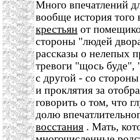
Много впечатлений дл
вообще история того
крестьян
от помещиков
стороны "людей двор
рассказы о нелепых п
тревоги "щось буде", 
с другой - со сторон
и проклятия за отобр
говорить о том, что 
долю впечатлительног
восстания
. Мать, кот
многочисленные родст