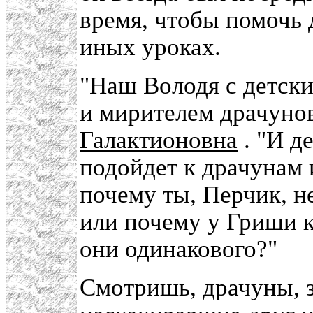
время, чтобы помочь 
иных уроках.
"Наш Володя с детск
и мирителем драчунов
Галактионовна
. "И д
подойдет к драчунам
почему ты, Перчик, н
или почему у Гриши к
они одинакового?"
Смотришь, драчуны, з