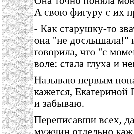
Она точно поняла мою
А свою фигуру с их п
- Как старушку-то зва
она "не дослышала!" 
говорила, что "с моме
воле: стала глуха и не
Называю первым попа
кажется, Екатериной 
и забываю.
Переписавши всех, да
мужчин отдельно кажд