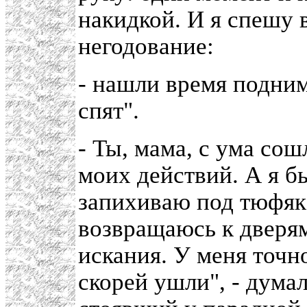
накидкой. И я спешу 
негодование:
- нашли время подним
спят".
- Ты, мама, с ума сош
моих действий. А я б
запихиваю под тюфяк 
возвращаюсь к дверя
искания. У меня точно
скорей ушли", - дума