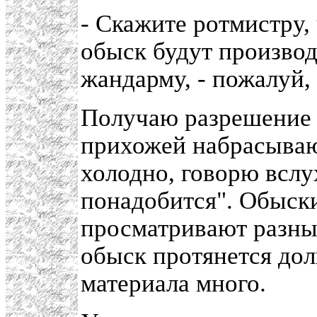
- Скажите ротмистру,
обыск будут производи
жандарму, - пожалуй, 
Получаю разрешение п
прихожей набрасываю
холодно, говорю вслух
понадобится". Обыск
просматривают разны
обыск протянется дол
материала много.