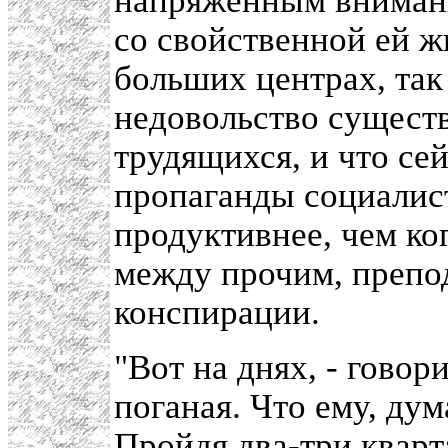
напряженным внимани
со свойственной ей ж
больших центрах, так
недовольство сущест
трудящихся, и что се
пропаганды социалис
продуктивнее, чем к
между прочим, препод
конспирации.
"Вот на днях, - говор
поганая. Что ему, ду
Пройдя два-три кварта