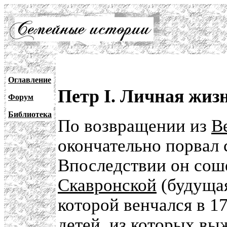
Оглавление
Петр I. Личная жиз
Форум
Библиотека
По возвращении из
В
окончательно порвал
Впоследствии он сош
Скавронской
(будуща
которой венчался в 1
детей, из которых в