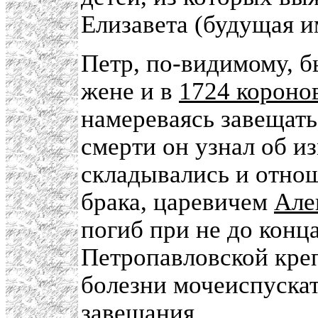
Елизавета (будущая 
Петр, по-видимому, б
жене и в
1724 короно
намереваясь завещать
смерти он узнал об и
складывались и отнош
брака, царевичем
Але
погиб при не до конц
Петропавловской креп
болезни мочеиспускат
завещания.