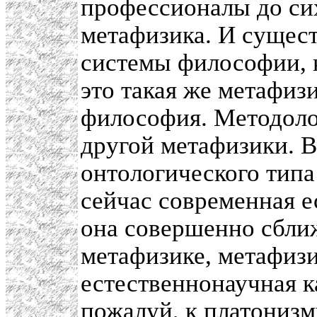
профессионалы до сих
метафизика. И сущес
системы философии, к
это такая же метафизи
философия. Методоло
другой метафизики. 
онтологического типа
сейчас современная е
она совершенно сбли
метафизике, метафиз
естественнонаучная к
пожалуй, к платонизм