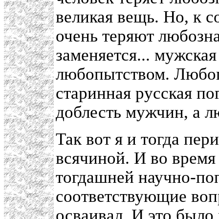
великая вещь. Но, к 
очень теряют любозна
заменяется... мужска
любопытством. Любопы
старинная русская по
доблесть мужчин, а л
Так вот я и тогда пер
всячиной. И во время
тогдашней научно-поп
соответствующие вопр
осваивал. И это было 