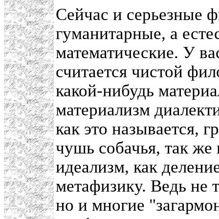
Сейчас и серьезные 
гуманитарные, а есте
математические. У ва
считается чистой фи
какой-нибудь материа
материализм диалекти
как это называется, г
чушь собачья, так же 
идеализм, как делени
метафизику. Ведь не 
но и многие "загарм