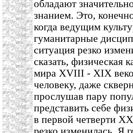
обладают значитель
знанием. Это, конечно
когда ведущим культ
гуманитарные дисцип
ситуация резко измени
сказать, физическая 
мира XVIII - XIX век
человеку, даже сквер
прослушав пару попу
представить себе физ
в первой четверти XX
резко изменилась. Я 