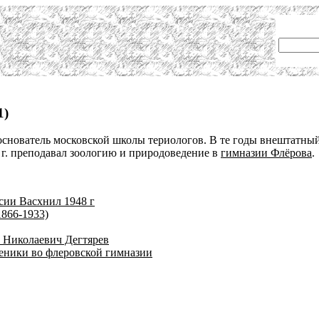
1)
 основатель московской школы териологов. В те годы внештатны
 г. преподавал зоологию и природоведение в
гимназии Флёрова
.
сии Васхнил 1948 г
866-1933)
 Николаевич Дегтярев
ченики во флеровской гимназии