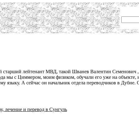
 старший лейтенант МВД, такой Шванев Валентин Семенович , 
а мы с Циммером, моим физиком, обучали его уже на объекте, и
у языку. А сейчас он начальник отдела переводчиков в Дубне. 
у, лечение и перевод в Сунгуль