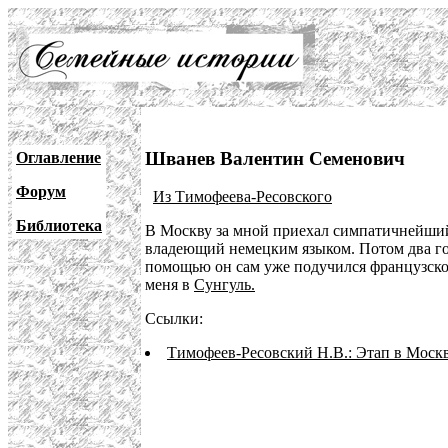
Шванев Валентин Семенович
Оглавление
Форум
Из Тимофеева-Ресовского
Библиотека
В Москву за мной приехал симпатичнейший
владеющий немецким языком. Потом два год
помощью он сам уже подучился французском
меня в
Сунгуль.
Ссылки:
Тимофеев-Ресовский Н.В.: Этап в Москв