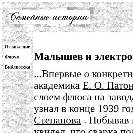
Оглавление
Малышев и электро
Форум
Библиотека
...Впервые о конкрет
академика
Е. О. Пато
слоем флюса на заво
узнал в конце 1939 го
Степанова
. Побывав 
увидел, что сварка п