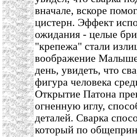
вначале, вскоре помо
цистерн. Эффект испо
ожидания - целые бр
"крепежа" стали изл
воображение Малышев
день, увидеть, что сва
фигура человека среди
Открытие Патона пре
огненную иглу, спосо
деталей. Сварка спосо
который по общеприня