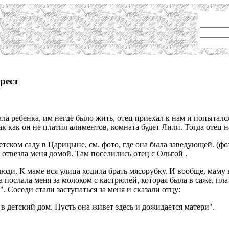
рест
ала ребенка, им негде было жить, отец приехал к нам и попытался
ак как он не платил алиментов, комната будет Лили. Тогда отец н
детском саду в
Царицыне
, см.
фото
, где она была заведующей. (
фо
 отвезла меня домой. Там поселились
отец
с
Ольгой
.
ди. К маме вся улица ходила брать мясорубку. И вообще, маму 
а
послала меня за молоком с кастрюлей, которая была в саже, пла
. Соседи стали заступаться за меня и сказали отцу:
 детский дом. Пусть она живет здесь и дожидается матери".