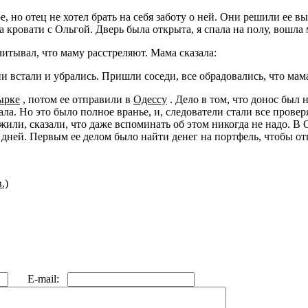
, но отец не хотел брать на себя заботу о ней. Они решили ее вы
на кровати с Ольгой. Дверь была открыта, я спала на полу, вошла
считывал, что маму расстреляют. Мама сказала:
ни встали и убрались. Пришли соседи, все обрадовались, что мам
ырке
, потом ее отправили в
Одессу
. Дело в том, что донос был 
ла. Но это было полное вранье, и, следователи стали все провер
жили, сказали, что даже вспоминать об этом никогда не надо. В
 дней. Первым ее делом было найти денег на портфель, чтобы от
.)
E-mail: