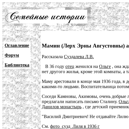
Мамин (Лерх Эрны Августовны) а
Оглавление
Форум
Рассказала
Суздалева Л.В.
Библиотека
В 36 году
отец
женился на
Ольге
, она жд
нет другого жилья, кроме этой комнаты, а т
Маму арестовали в конце мая 1936 года, в 
какими-то людьми. Воспитательница потом
Соседи Камновы, Акимовы, очень добрые лю
предлагали написать письмо Сталину.
Ольг
Данилов монастырь
, где детский приемник"
"Василий Дмитриевич! Не отдавайте Лилю в
См.
фото_сузд Лиля в 1936 г