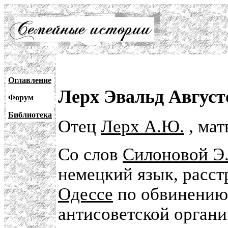
Оглавление
Лерх Эвальд Август
Форум
Библиотека
Отец
Лерх А.Ю.
, ма
Со слов
Силоновой Э
немецкий язык, расст
Одессе
по обвинению 
антисоветской органи