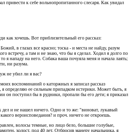
ал привести к себе вольнопропитанного слесаря. Как увидал
уди как хочешь. Вот приблизительный его рассказ:
Божий, в глазах все красно; тоска - и места не найду, разум
го встречу, а там и не знаю, что бы я сделал. Ходил я долго по
, то я нападу на него. Собака ваша почуяла меня и начала лаять;
ти, ни разума.
уж не убил ли я вас?
з моих воспоминаний о каторжных я записал рассказ
, я определяю ее сильным припадком истерики. Может быть, я
нии он поступил бы в рудники, пропали бы его дети; я приказал
дел и не нашел ничего. Одно и то же: "виноват, лукавый
 какого вероисповедания? и проч. ничего не откроешь.
равлен, волосы темные, но лицо бело, большие голубые,
амотен, холост, под 40 лет. Отбросив манеру начальника, я