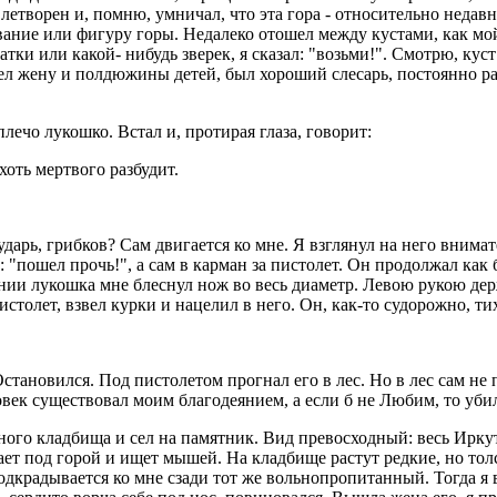
летворен и, помню, умничал, что эта гора - относительно недавн
ование или фигуру горы. Недалеко отошел между кустами, как мо
атки или какой- нибудь зверек, я сказал: "возьми!". Смотрю, кус
мел жену и полдюжины детей, был хороший слесарь, постоянно р
 плечо лукошко. Встал и, протирая глаза, говорит:
хоть мертвого разбудит.
 сударь, грибков? Сам двигается ко мне. Я взглянул на него внима
: "пошел прочь!", а сам в карман за пистолет. Он продолжал как
нии лукошка мне блеснул нож во весь диаметр. Левою рукою дер
толет, взвел курки и нацелил в него. Он, как-то судорожно, тих
Остановился. Под пистолетом прогнал его в лес. Но в лес сам не
овек существовал моим благодеянием, а если б не Любим, то уби
ого кладбища и сел на памятник. Вид превосходный: весь Иркут
ает под горой и ищет мышей. На кладбище растут редкие, но толс
 подкрадывается ко мне сзади тот же вольнопропитанный. Тогда я