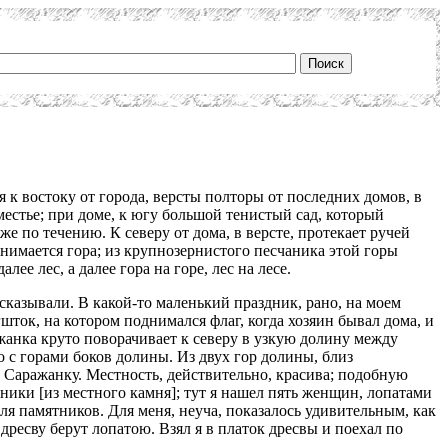
 к востоку от города, версты полторы от последних домов, в
местье; при доме, к югу большой тенистый сад, который
же по течению. К северу от дома, в версте, протекает ручей
однимается гора; из крупнозернистого песчаника этой горы
ее лес, а далее гора на горе, лес на лесе.
ссказывали. В какой-то маленький праздник, рано, на моем
гшток, на котором поднимался флаг, когда хозяин бывал дома, и
ажанка круто поворачивает к северу в узкую долину между
 с горами боков долины. Из двух гор долины, близ
у Саражанку. Местность, действительно, красива; подобную
тники [из местного камня]; тут я нашел пять женщин, лопатами
ля памятников. Для меня, неуча, показалось удивительным, как
дресву берут лопатою. Взял я в платок дресвы и поехал по