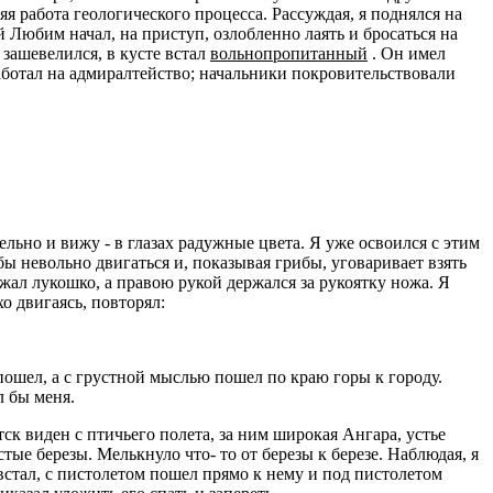
яя работа геологического процесса. Рассуждая, я поднялся на
й Любим начал, на приступ, озлобленно лаять и бросаться на
т зашевелился, в кусте встал
вольнопропитанный
. Он имел
аботал на адмиралтейство; начальники покровительствовали
тельно и вижу - в глазах радужные цвета. Я уже освоился с этим
 бы невольно двигаться и, показывая грибы, уговаривает взять
жал лукошко, а правою рукой держался за рукоятку ножа. Я
о двигаясь, повторял:
 пошел, а с грустной мыслью пошел по краю горы к городу.
л бы меня.
ск виден с птичьего полета, за ним широкая Ангара, устье
тые березы. Мелькнуло что- то от березы к березе. Наблюдая, я
 встал, с пистолетом пошел прямо к нему и под пистолетом