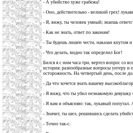
- А убийство хуже грабежа!
- Оно, действительно - великий грех! лука
- Я, вижу, ты человек умный; знаешь ответ
- Как не знать, ответ по законам!
- Ты будешь лишен чести, наказан кнутом и 
- Что делать, видно так определил Бог!
Бился я с ним часа три, вертел вопрос со в
история: разнообразные вопросы унтеру и е
осторожность. На четвертый день, после до
- Да что хочется знать вашему высокоблаго
- Я вижу, что ты убил незнакомую девушку б
- Я вам и объясняю: так, лукавый попутал. 
- Значит, ты шел, решившись сделать убийс
- Точно так-с.