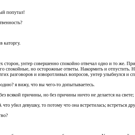
вый попутал!
ственность?
в каторгу.
сех сторон, унтер совершенно спокойно отвечал одно и то же. Пр
го спокойные, но осторожные ответы. Накормить и отпустить. На 
лгих разговоров и изворотливых вопросов, унтер улыбнулся и с
родию? я вижу, что вы чего-то допытываетесь.
ез всякой причины, но без причины ничто не делается на свете; 
А что убил девушку, то потому что она встретилась; встреться дру
тво?