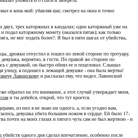
казал уложить его спать и запереть.
мал и конь мой: убавляя шаг, смотрел на окна и точно
и двух, трех каторжных в кандалах; один каторжный уже на
и подал каторжному монету (оказался пятак); как только
га, не мог подать более?. Я был в пяти шагах от убийства,
ицы, дрожки отпустил и пошел по левой стороне по тротуару.
девушка, вероятно, в гости. По правой же стороне по
ясь с девушкой, он быстро обнял ее и поцеловал. Слышал
дя улицу, я подошел к лежащей девушке - она была мертва!
овичу Лавинскому
и рассказал ему, что видел. Лавинский
уже обратил на это внимание, а этот случай утверждает меня,
усом
и ты добейся, открой, что тут кроется.
ами, из них я не знаю ни одного, а, если угодно вам,
залось, девушка убита большим ножом в сердце. Ей было 17-
ва почти на моих глазах и пятого чуть сам не был жертвою - и
яд убийств одного дня сделал впечатление, особенно после