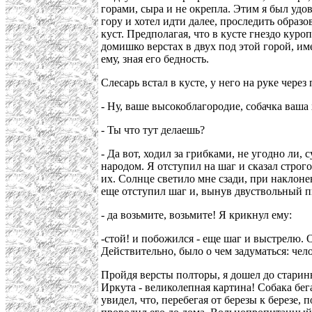
горами, сыра и не окрепла. Этим я был удов
гору и хотел идти далее, проследить образ
куст. Предполагая, что в кусте гнездо куроп
домишко верстах в двух под этой горой, и
ему, зная его бедность.
Слесарь встал в кусте, у него на руке через
- Ну, ваше высокоблагородие, собачка ваша 
- Ты что тут делаешь?
- Да вот, ходил за грибками, не угодно ли,
народом. Я отступил на шаг и сказал строго
их. Солнце светило мне сзади, при наклоне
еще отступил шаг и, вынув двуствольный пис
- да возьмите, возьмите! Я крикнул ему:
-стой! и побожился - еще шаг и выстрелю. 
Действительно, было о чем задуматься: чел
Пройдя версты полторы, я дошел до старинн
Иркута - великолепная картина! Собака бег
увидел, что, перебегая от березы к березе,