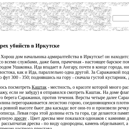
рех убийств в Иркутске
 Хорош дом начальника адмиралтейства в Иркутске! он находится
о всеми службами, даже баня, прачечная - настоящее барское по
родом Ушаковка. Ида впадает в Ангару, почти в конце города, ни
т востока, как и Ида, параллельно одна другой. За Саражанкой п
т 300 - 350; поднявшись на гору - сначала густой кустарник, дал
лось посмотреть
Каштак
- местность, о красоте которой много ра
ажу, если не забуду) я отправился смотреть Каштак. На доме фла
го берега Саражанки, против течения. Версты четыре далее Сар
долина перегораживается лесистою горою, соединяющеюся плотно
а ровной высоте бьют два каскада: вот они-то и произвели речк
описца. Левая гора этой долины есть та гора, где делаются памя
рупную
дресву
. Цвет дресвы мне показался одинаков с камнями д
 рассыпчатая дресва - по виду однородны, камень обделывают, а 
тречаю частного пристава.