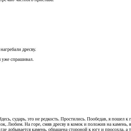
 нагребали дресву.
я уже спрашивал.
Здесь, сударь, это не редкость. Простились. Пообедав, я пошел к
, Любим. На горе, смяв дресву в комок и положив на камень, я 
где добывается камень, обращена стороной к югу и просохла, а т