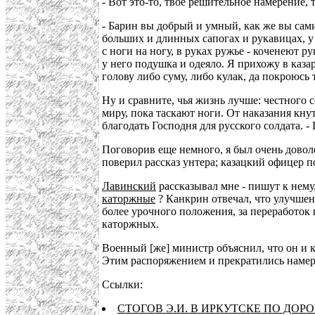
- Вот это-то, твое решительное намерение, 
- Барин вы добрый и умный, как же вы сам
больших и длинных сапогах и рукавицах, у 
с ноги на ногу, в руках ружье - коченеют р
у него подушка и одеяло. Я прихожу в каза
голову либо суму, либо кулак, да покроюсь
Ну и сравните, чья жизнь лучше: честного с
миру, пока таскают ноги. От наказания кнут
благодать Господня для русского солдата. -
Поговорив еще немного, я был очень доволе
поверил рассказ унтера; казацкий офицер п
Лавинский
рассказывал мне - пишут к нему
каторжные
? Канкрин отвечал, что улучше
более урочного положения, за переработок
каторжных.
Военный [же] министр объяснил, что он и
Этим распоряжением и прекратились намер
Ссылки:
СТОГОВ Э.И. В ИРКУТСКЕ ПО ДОРО