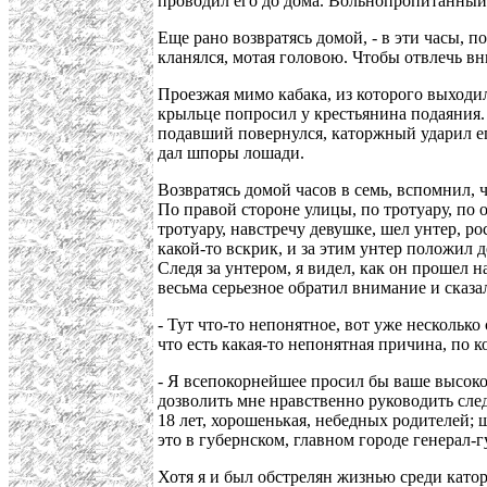
проводил его до дома. Вольнопропитанный, 
Еще рано возвратясь домой, - в эти часы, п
кланялся, мотая головою. Чтобы отвлечь вн
Проезжая мимо кабака, из которого выходи
крыльце попросил у крестьянина подаяния. 
подавший повернулся, каторжный ударил его
дал шпоры лошади.
Возвратясь домой часов в семь, вспомнил, 
По правой стороне улицы, по тротуару, по 
тротуару, навстречу девушке, шел унтер, р
какой-то вскрик, и за этим унтер положил 
Следя за унтером, я видел, как он прошел н
весьма серьезное обратил внимание и сказа
- Тут что-то непонятное, вот уже нескольк
что есть какая-то непонятная причина, по 
- Я всепокорнейшее просил бы ваше высокоп
дозволить мне нравственно руководить сле
18 лет, хорошенькая, небедных родителей; ш
это в губернском, главном городе генерал-г
Хотя я и был обстрелян жизнью среди като