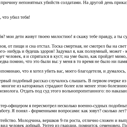
 причину непонятных убийств солдатами. На другой день приказ
, что убил тебя!
бя? мои дети живут твоею милостию! я скажу тебе правду, а ты с
воя, от пищи и сна отстал. Тоска смертная, не смотрел бы на свет 
го- нибудь и будешь здоров! Задумал я, как полоумный, может - ко
дет человек, я и спрятался в куст; на уме было, как пройдет мимо
ь едва помню, что это были вы: у меня в то время не было ни памя
ипоминаю, что я хотел убить вас, моего благодетеля, и думалось, 
первый подобный рассказ случалось слышать. В первом очерке и
 многие из каторжных страдают более или менее этою болезнию
 физиолога. Отдать под суд этого вольнопропитанного: по наказа
нтер-офицером я пересмотрел несколько военно-судных подобных 
боту. Я понял - форменными вопросами: как зовут? сколько лет?
лтейство. Молодчина, вершков 9-ти роста, отлично сложен и вып
 вид человек добрый. Унтер из гвардии, помнится, семеновец. Гр