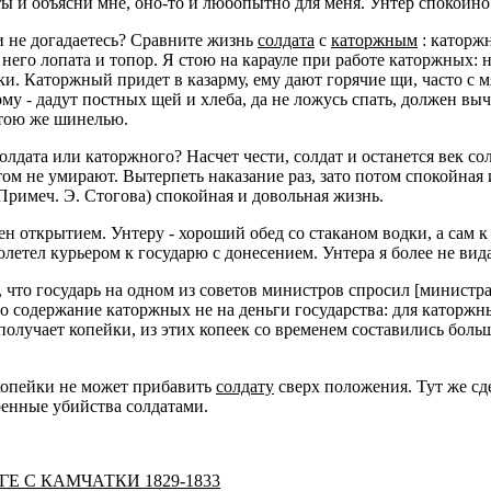
ты и объясни мне, оно-то и любопытно для меня. Унтер спокойно 
и не догадаетесь? Сравните жизнь
солдата
с
каторжным
: каторжн
него лопата и топор. Я стою на карауле при работе каторжных: 
уки. Каторжный придет в казарму, ему дают горячие щи, часто с 
рму - дадут постных щей и хлеба, да не ложусь спать, должен выч
 тою же шинелью.
олдата или каторжного? Насчет чести, солдат и останется век солд
ом не умирают. Вытерпеть наказание раз, зато потом спокойная и 
 Примеч. Э. Стогова) спокойная и довольная жизнь.
н открытием. Унтеру - хороший обед со стаканом водки, а сам к 
олетел курьером к государю с донесением. Унтера я более не вид
, что государь на одном из советов министров спросил [министр
но содержание каторжных не на деньги государства: для каторж
 получает копейки, из этих копеек со временем составились бол
 копейки не может прибавить
солдату
сверх положения. Тут же сд
енные убийства солдатами.
ГЕ С КАМЧАТКИ 1829-1833