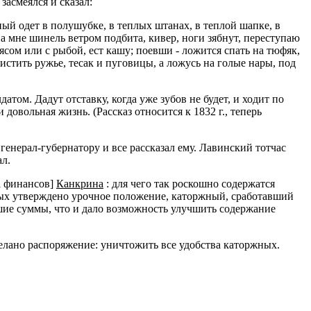
засмеялся и сказал:
ый одет в полушубке, в теплых штанах, в теплой шапке, в
на мне шинель ветром подбита, кивер, ноги зябнут, переступаю
мясом или с рыбой, ест кашу; поевши - ложится спать на тюфяк,
истить ружье, тесак и пуговицы, а ложусь на голые нары, под
атом. Дадут отставку, когда уже зубов не будет, и ходит по
довольная жизнь. (Рассказ относится к 1832 г., теперь
генерал-губернатору и все рассказал ему. Лавинский тотчас
ал.
а финансов]
Канкрина
: для чего так роскошно содержатся
ных утверждено урочное положение, каторжный, сработавший
ьшие суммы, что и дало возможность улучшить содержание
елано распоряжение: уничтожить все удобства каторжных.