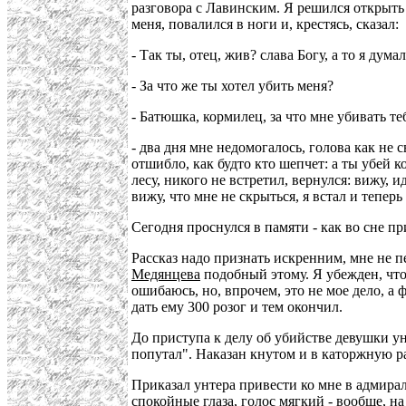
разговора с Лавинским. Я решился открыть
меня, повалился в ноги и, крестясь, сказал:
- Так ты, отец, жив? слава Богу, а то я думал
- За что же ты хотел убить меня?
- Батюшка, кормилец, за что мне убивать те
- два дня мне недомогалось, голова как не с
отшибло, как будто кто шепчет: а ты убей ко
лесу, никого не встретил, вернулся: вижу, и
вижу, что мне не скрыться, я встал и тепер
Сегодня проснулся в памяти - как во сне пр
Рассказ надо признать искренним, мне не 
Медянцева
подобный этому. Я убежден, что
ошибаюсь, но, впрочем, это не мое дело, а
дать ему 300 розог и тем окончил.
До приступа к делу об убийстве девушки у
попутал". Наказан кнутом и в каторжную ра
Приказал унтера привести ко мне в адмира
спокойные глаза, голос мягкий - вообще, на