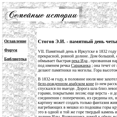
Стогов Э.И. - памятный день четы
Оглавление
Форум
VII. Памятный день в Иркутске в 1832 году
прекрасной, ровной долине. Дом большой, с
Библиотека
обмывает быстрая
река Ида
, прозванная на
под именем речка
Саражанка
; она течет о
делают памятники на могилы. Гора высотою фу
В 1832-м году, в половине июля мне захоте
бело-рожденном арабском коне
(о нем расск
спускался по выезде. Дорога шла близ лево
горами, покрытыми лесом; еще верста - и 
соединения с поперечною, из средины их, н
картину может создать только фантазия жив
нагребающих в мешки из подошвы горы к
это в одной и той же горе твердый камень и
долине Иды. Возвращаясь домой к обеду, вс