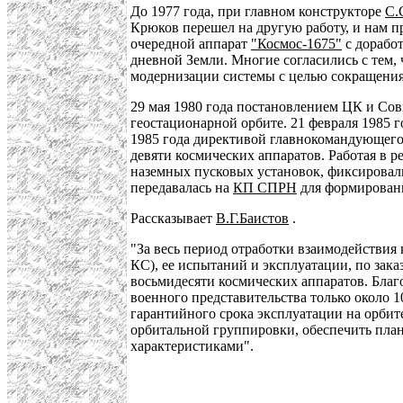
До 1977 года, при главном конструкторе
С.
Крюков перешел на другую работу, и нам п
очередной аппарат
"Космос-1675"
с доработ
дневной Земли. Многие согласились с тем,
модернизации системы с целью сокращения
29 мая 1980 года постановлением ЦК и Со
геостационарной орбите. 21 февраля 1985 
1985 года директивой главнокомандующег
девяти космических аппаратов. Работая в
наземных пусковых установок, фиксировал
передавалась на
КП СПРН
для формировани
Рассказывает
В.Г.Баистов
.
"За весь период отработки взаимодействия
КС), ее испытаний и эксплуатации, по зак
восьмидесяти космических аппаратов. Бла
военного представительства только около 
гарантийного срока эксплуатации на орбите
орбитальной группировки, обеспечить план
характеристиками".