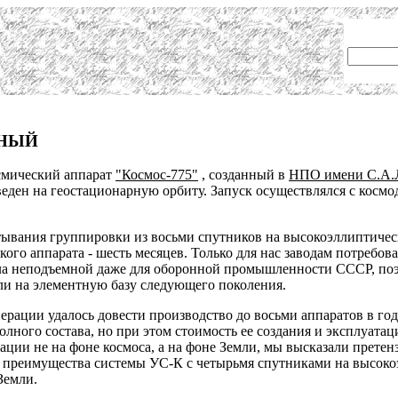
РНЫЙ
осмический аппарат
"Космос-775"
, созданный в
НПО имени С.А.
еден на геостационарную орбиту. Запуск осуществлялся с косм
ртывания группировки из восьми спутников на высокоэллиптичес
ого аппарата - шесть месяцев. Только для нас заводам потребов
была неподъемной даже для оборонной промышленности СССР, по
ли на элементную базу следующего поколения.
ации удалось довести производство до восьми аппаратов в год
ного состава, но при этом стоимость ее создания и эксплуатаци
ации не на фоне космоса, а на фоне Земли, мы высказали прет
ь преимущества системы УС-К с четырьмя спутниками на высоко
Земли.