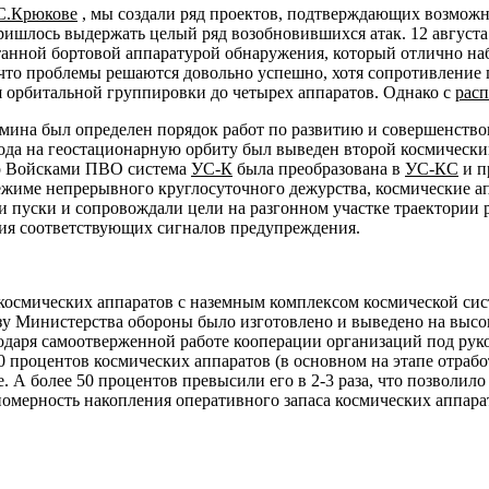
С.Крюкове
, мы создали ряд проектов, подтверждающих возможн
ришлось выдержать целый ряд возобновившихся атак. 12 август
анной бортовой аппаратурой обнаружения, который отлично наб
 что проблемы решаются довольно успешно, хотя сопротивление 
 орбитальной группировки до четырех аппаратов. Однако с
рас
вмина был определен порядок работ по развитию и совершенст
года на геостационарную орбиту был выведен второй космическ
о Войсками ПВО система
УС-К
была преобразована в
УС-КС
и п
 режиме непрерывного круглосуточного дежурства, космические
и пуски и сопровождали цели на разгонном участке траектории
я соответствующих сигналов предупреждения.
 космических аппаратов с наземным комплексом космической си
азу Министерства обороны было изготовлено и выведено на выс
годаря самоотверженной работе кооперации организаций под р
10 процентов космических аппаратов (в основном на этапе отра
. А более 50 процентов превысили его в 2-3 раза, что позволил
омерность накопления оперативного запаса космических аппара