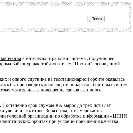
Лавочкина
в интересах отработки системы, получившей
одрома Байконур ракетой-носителем "Протон", оснащенной
ких и одного спутника на геостационарной орбите оказалась
алось бы производить до двадцати аппаратов, бортовых систем
этому мы взялись за повышение сроков активного
. Постепенно срок службы КА вырос до трех-пяти лет.
и увеличилась втрое. Зная о том, что американцы
ензии головной организации по обработке информации - ЦНИИ
эллиптических орбитах при условии повышения качества