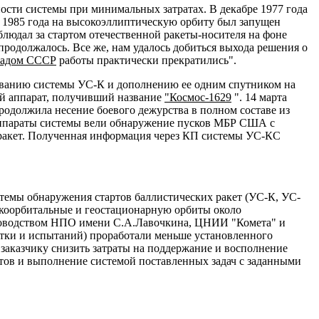
ости системы при минимальных затратах. В декабре 1977 года
а 1985 года на высокоэллиптическую орбиту был запущен
людал за стартом отечественной ракеты-носителя на фоне
продолжалось. Все же, нам удалось добиться выхода решения о
падом СССР
работы практически прекратились".
вованию системы УС-К и дополнению ее одним спутником на
ий аппарат, получивший название
"Космос-1629
". 14 марта
родолжила несение боевого дежурства в полном составе из
 аппараты системы вели обнаружение пусков МБР США с
 ракет. Полученная информация через КП системы УС-КС
стемы обнаружения стартов баллистических ракет (УС-К, УС-
окоорбитальные и геостационарную орбиты около
уководством НПО имени С.А.Лавочкина, ЦНИИ "Комета" и
ботки и испытаний) проработали меньше установленного
о заказчику снизить затраты на поддержание и восполнение
тов и выполнение системой поставленных задач с заданными