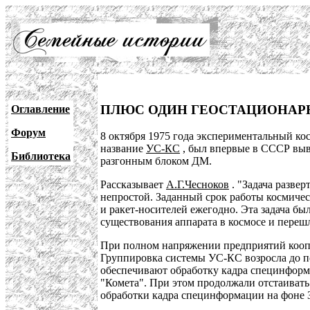
ПЛЮС ОДИН ГЕОСТАЦИОНА
Оглавление
Форум
8 октября 1975 года экспериментальный к
название
УС-КС
, был впервые в СССР выв
Библиотека
разгонным блоком ДМ.
Рассказывает
А.Г.Чесноков
. "Задача разве
непростой. Заданный срок работы космическ
и ракет-носителей ежегодно. Эта задача 
существования аппарата в космосе и переш
При полном напряжении предприятий коопер
Группировка системы УС-КС возросла до пол
обеспечивают обработку кадра специнформ
"Комета". При этом продолжали отстаиват
обработки кадра специнформации на фоне 