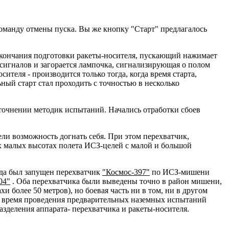
 команду отмены пуска. Вы же кнопку "Старт" предлагалось
 окончания подготовки ракеты-носителя, пускающий нажимает
сигналов и загорается лампочка, сигнализирующая о полом
ителя - производится только тогда, когда время старта,
ный старт стал проходить с точностью в несколько
уточнении методик испытаний. Начались отработки сбоев
ели возможность догнать себя. При этом перехватчик,
х малых высотах полета ИСЗ-целей с малой и большой
ода был запущен перехватчик
"Космос-397"
по ИСЗ-мишени
04"
. Оба перехватчика были выведены точно в район мишени,
 более 50 метров), но боевая часть ни в том, ни в другом
Во время проведения предварительных наземных испытаний
азделения аппарата- перехватчика и ракеты-носителя.