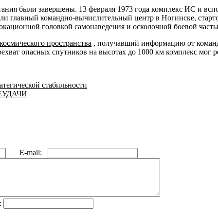
ытания были завершены. 13 февраля 1973 года комплекс ИС и в
ли главный командно-вычислительный центр в Ногинске, старто
локационной головкой самонаведения и осколочной боевой част
космического пространства
, получавший информацию от коман
ехват опасных спутников на высотах до 1000 км комплекс мог ре
ратегической стабильности
ЕУДАЧИ
E-mail:
: