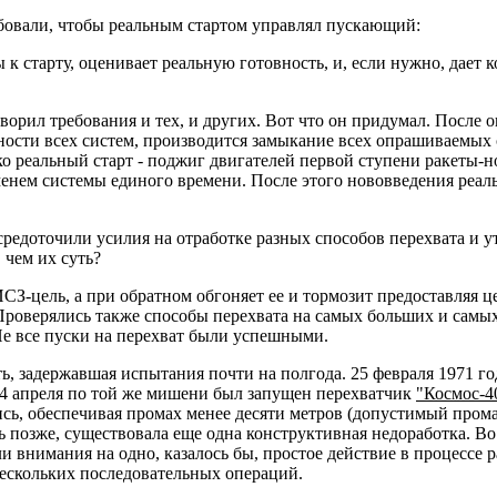
овали, чтобы реальным стартом управлял пускающий:
к старту, оценивает реальную готовность, и, если нужно, дает
орил требования и тех, и других. Вот что он придумал. После
ности всех систем, производится замыкание всех опрашиваемых 
о реальный старт - поджиг двигателей первой ступени ракеты-нос
менем системы единого времени. После этого нововведения реаль
средоточили усилия на отработке разных способов перехвата и 
 чем их суть?
З-цель, а при обратном обгоняет ее и тормозит предоставляя ц
 Проверялись также способы перехвата на самых больших и самы
е все пуски на перехват были успешными.
, задержавшая испытания почти на полгода. 25 февраля 1971 г
 4 апреля по той же мишени был запущен перехватчик
"Космос-4
сь, обеспечивая промах менее десяти метров (допустимый промахи
ь позже, существовала еще одна конструктивная недоработка. 
 внимания на одно, казалось бы, простое действие в процессе р
нескольких последовательных операций.