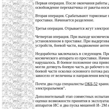
Первая операция. После окончания работы 
освобождение перехватчика от ракеты-носи
Вторая операция. Срабатывают тормозные п
проставки. Начинается разделение.
Третья операция. Отрывается жгут электроп
Четвертая операция. При выходе космическо
установленном в проставке. При выдергива
устройств, боевой части, выдвижение анте
Недоработка заключалась в следующем. При
космического аппарата из проставки. Начи
нарушалось. В боевое положение она прив
могли дотянуть боевую часть до рабочего 
боевой части осколки основного потока раз
зависело от величины и направления вектор
Почти два года специалисты
ОКБ-52
хранил
электроразъемов".
Дополнительный этап совместных испытаний
оценки возможности принятия в эксплуатац
аппаратов ИС и два пуска мишеней И- 2М 