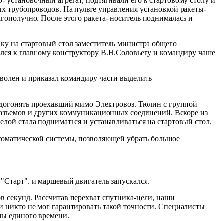
- установочный агрегат, подтягивали его к стартовому столу и
ых трубопроводов. На пульте управления установкой ракеты-
агополучно. После этого ракета- носитель поднималась и
ку на стартовый стол заместитель министра общего
лся к главному конструктору
В.Н.Соловьеву
и командиру чаше
волен и приказал командиру части выделить
и догонять проехавший мимо Электровоз. Тюлин с группой
разъемов и других коммуникационных соединений. Вскоре из
елой стала подниматься и устанавливаться на стартовый стол.
томатической системы, позволяющей убрать большое
"Старт", и маршевый двигатель запускался.
ов секунд. Рассчитав перехват спутника-цели, наши
и никто не мог гарантировать такой точности. Специалисты
мы единого времени.