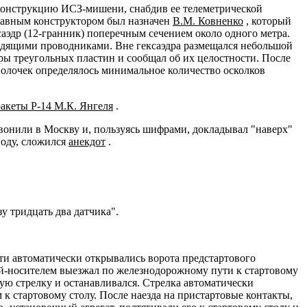
конструкцию ИСЗ-мишени, снабдив ее телеметрической
Главным конструктором был назначен
В.М. Ковненко
, который
аэдр (12-гранник) поперечным сечением около одного метра.
дящими проводниками. Вне гексаэдра размещался небольшой
ры треугольных пластин и сообщал об их целостности. После
волочек определялось минимальное количество осколков
ракеты Р-14 М.К. Янгеля
.
вонили в Москву и, пользуясь шифрами, докладывал "наверх"
воду, сложился
анекдот
.
 тридцать два датчика".
ти автоматически открывались ворота предстартового
ой-носителем выезжал по железнодорожному пути к стартовому
ую стрелку и останавливался. Стрелка автоматически
 к стартовому столу. После наезда на пристартовые контакты,