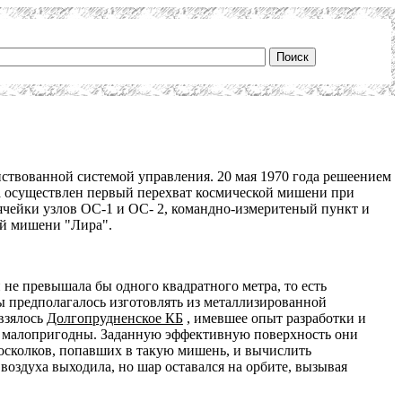
ствованной системой управления. 20 мая 1970 года решеением
а осуществлен первый перехват космической мишени при
ячейки узлов ОС-1 и ОС- 2, командно-измеритеный пункт и
ой мишени "Лира".
не превышала бы одного квадратного метра, то есть
 предполагалось изготовлять из металлизированной
 взялось
Долгопрудненское КБ
, имевшее опыт разработки и
ни малопригодны. Заданную эффективную поверхность они
 осколков, попавших в такую мишень, и вычислить
воздуха выходила, но шар оставался на орбите, вызывая