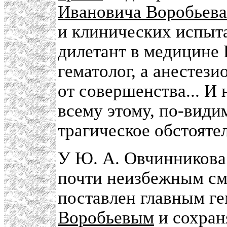
Ивановича Воробьева
и клинических испыта
дилетант в медицине 
гематолог, а анестези
от совершенства... И
всему этому, по-види
трагическое обстояте
У Ю. А. Овчинникова
почти неизбежным см
поставлен главным г
Воробьевым
и сохран