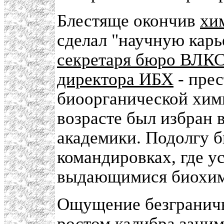
Блестяще окончив
хи
сделал "научную карь
секретаря бюро ВЛК
директора ИБХ
- пре
биоорганической хим
возрасте был избран 
академики. Подолгу 
командировках, где у
выдающимися биохим
Ощущение безграничн
ростом калибра зани