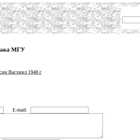
фака МГУ
сии Васхнил 1948 г
E-mail: