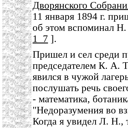
Дворянского Собрани
11 января 1894 г. пр
об этом вспоминал Н.
1_7
].
Пришел и сел среди п
председателем К. А.
явился в чужой лагер
послушать речь свое
- математика, ботани
"Недоразумения во вз
Когда я увидел Л. Н.,