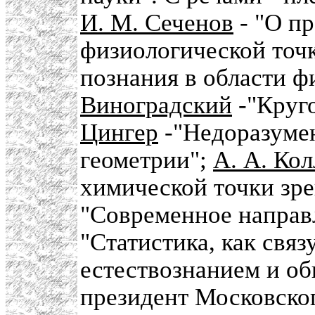
И. М. Сеченов
- "О п
физиологической точ
познания в области ф
Виноградский
-"Круго
Цингер
-"Недоразумен
геометрии";
А. А. Ко
химической точки зр
"Современное направ
"Статистика, как свя
естествознанием и об
президент Московског