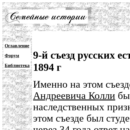
Оглавление
9-й съезд русских е
Форум
1894 г
Библиотека
Именно на этом съезд
Андреевича Колли
был
наследственных приз
этом съезде был студ
через 34 года ответ 