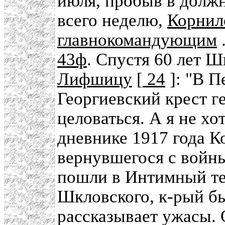
июля, пробыв в долж
всего неделю,
Корнил
главнокомандующим
.
43ф
. Спустя 60 лет 
Лифшицу
[
24
]: "В 
Георгиевский крест г
целоваться. А я не хо
дневнике 1917 года 
вернувшегося с войны
пошли в Интимный те
Шкловского, к-рый б
рассказывает ужасы. 