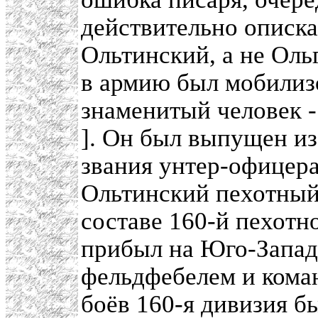
действительно описка
Ольтинский, а не Оль
в армию был мобилиз
знаменитый человек 
]. Он был выпущен и
звания унтер-офицера
Ольтинский пехотный 
составе 160-й пехотн
прибыл на Юго-Запад
фельдфебелем и кома
боёв 160-я дивизия б