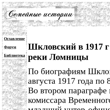
Оглавление
Шкловский в 1917 г
Форум
реки Ломницы
Библиотека
По биографиям Шкловс
августа 1917 года по
Во втором параграфе
комиссара Временного
младший унтер-офице