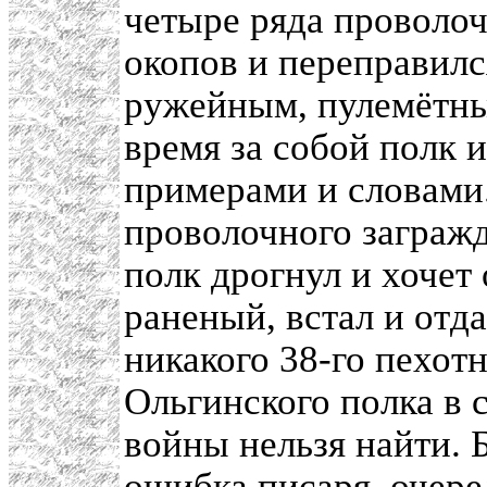
четыре ряда проволоч
окопов и переправилс
ружейным, пулемётны
время за собой полк и
примерами и словами.
проволочного загражд
полк дрогнул и хочет
раненый, встал и отд
никакого 38-го пехотн
Ольгинского полка в 
войны нельзя найти. Б
ошибка писаря, очер