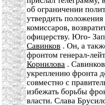
прислал телеграмму, 
об ограничении полит
утвердить положения 
комиссаров, возврати
офицерству. Юго- За
Савинков
. Он, а та
фронтом генерал-лей
Корнилова
. Савинков
укреплению фронта д
совместно с правите
избежать борьбы фрон
власти. Слава Брусил