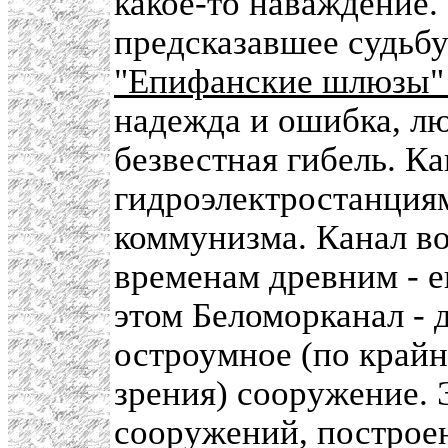
какое-то наваждение.
предсказавшее судьбу
"Епифанские шлюзы"
надежда и ошибка, лю
безвестная гибель. К
гидроэлектростанциям
коммунизма. Канал в
временам древним - е
этом Беломорканал - 
остроумное (по крайн
зрения) сооружение. Э
сооружений, построен