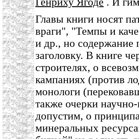
Генриху Ягоде
. И гим
Главы книги носят па
враги", "Темпы и каче
и др., но содержание 
заголовку. В книге че
строителях, о всевоз
кампаниях (против ло
монологи (перековавш
также очерки научно-
допустим, о принцип
минеральных ресурса