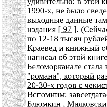
удивительно: в этой 
1990-х, не было сведе
выходные данные там б
издания [
97
]. (Сейч
по 12-18 тысяч рублей
Краевед и книжный 
написал об этой книге
Беломорканале стала 
"романа", который ра
20-30-х годов с чеки
Вспомним: завсегдат
Блюмкин
, Маяковски