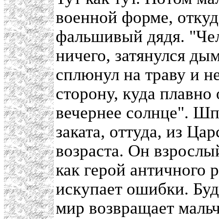
военной форме, откуд
фальшивый дядя. "Чел
ничего, затянулся ды
сплюнул на траву и н
сторону, куда плавно
вечернее солнце". Шп
заката, оттуда, из Ца
возраста. Он взрослый
как герой античного р
искупает ошибки. Буд
мир возвращает мальч