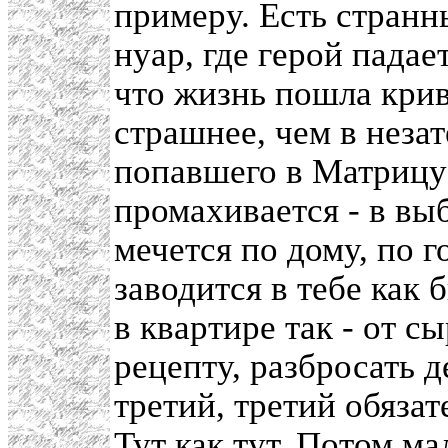
примеру. Есть странн
нуар, где герой падае
что жизнь пошла крив
страшнее, чем в неза
попавшего в Матрицу)
промахивается - в выб
мечется по дому, по г
заводится в тебе как 
в квартире так - от с
рецепту, разбросать д
третий, третий обязат
Тут как тут. Потом м