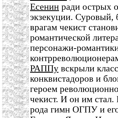
Есенин
ради острых 
экзекуции. Суровый,
врагам чекист станов
романтической литера
персонажи-романтики
контрреволюционерам
РАППу
вскрыли клас
конквистадоров и бл
героем революционно
чекист. И он им стал.
рода гимн ОГПУ и ег