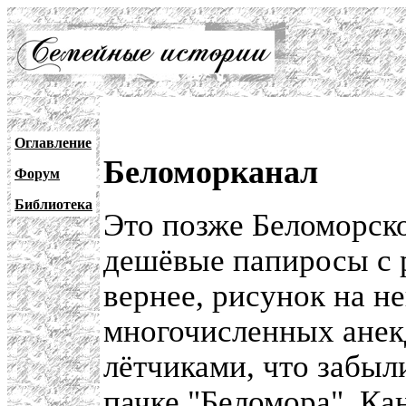
Оглавление
Беломорканал
Форум
Библиотека
Это позже Беломорско
дешёвые папиросы с р
вернее, рисунок на н
многочисленных анекд
лётчиками, что забыл
пачке "Беломора". Кан