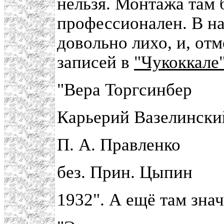
нельзя. Монтажа там 
профессионален. В на
довольно лихо, и, отм
записей в
"Чукоккале
"Вера Торгсинбер
Карьерий Вазелински
П. А. Правленко
без. Прин. Цыпин
1932". А ещё там зна