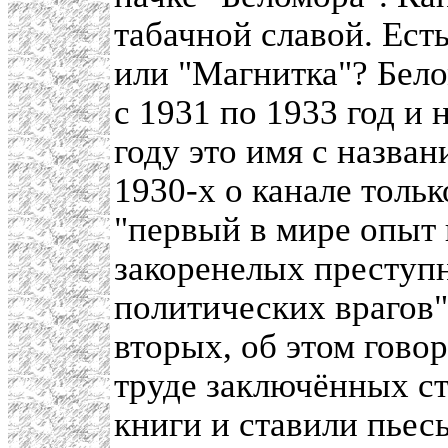
табачной славой. Ест
или "Магнитка"? Бел
с 1931 по 1933 год и
году это имя с назван
1930-х о канале тольк
"первый в мире опыт
закоренелых преступ
политических врагов",
вторых, об этом гово
труде заключённых ст
книги и ставили пьес