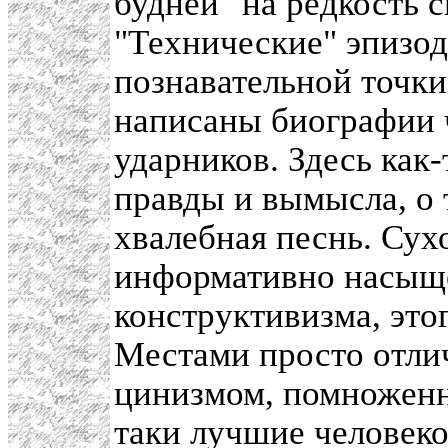
будней" на редкость 
"Технические" эпизо
познавательной точки
написаны биографии 
ударников. Здесь как
правды и вымысла, о 
хвалебная песнь. Сух
информативно насыще
конструктивизма, это
Местами просто отлич
цинизмом, помноженн
таки лучшие человеко