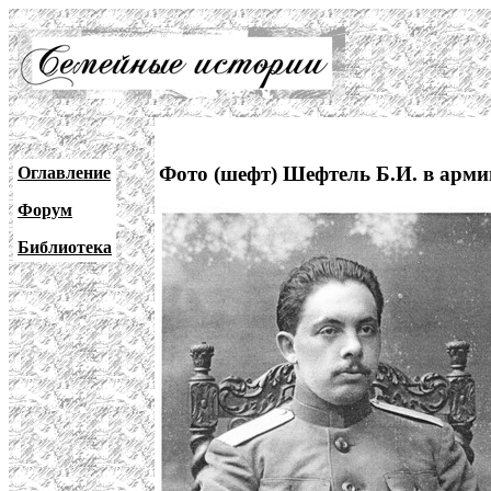
Фото (шефт) Шефтель Б.И. в арми
Оглавление
Форум
Библиотека