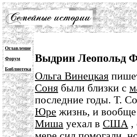
Оглавление
Выдрин Леопольд Ф
Форум
Библиотека
Ольга Винецкая
пишет
Соня
были близки с
м
последние годы. Т. С
Юре
жизнь, и вообще 
Миша
уехал в
США
,
мере сил помогали, но