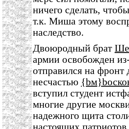
ничего сделать, чтобы
т.к. Миша этому восп
наследство.
Двоюродный брат
Ше
армии освобожден из-
отправился на фронт 
несчастью
{bм}bоско
вступил студент ист
многие другие москви
надежного щита стол
настоящих патриотов