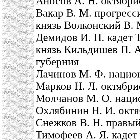
Аносов А. Н. октябри
Вакар В. М. прогресс
князь Волконский В. 
Демидов И. П. кадет 
князь Кильдишев П. 
губерния
Лачинов М. Ф. нацио
Марков Н. Л. октябри
Молчанов М. О. наци
Охлябинин Н. И. октя
Снежков В. Н. правы
Тимофеев А. Я. кадет