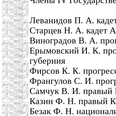
Члены IV Государств
Леванидов П. А. каде
Старцев Н. А. кадет 
Виноградов В. А. про
Ерымовский И. К. про
губерния
Фирсов К. К. прогрес
Франгулов С. И. прог
Самчук В. И. правый
Казин Ф. Н. правый К
Безак Ф. Н. национал