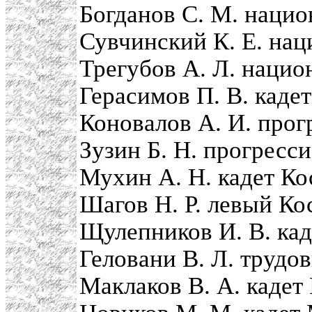
Богданов С. М. нацио
Сувчинский К. Е. нац
Трегубов А. Л. нацио
Герасимов П. В. каде
Коновалов А. И. прог
Зузин Б. Н. прогресс
Мухин А. Н. кадет Ко
Шагов Н. Р. левый Ко
Щулепников И. В. кад
Геловани В. Л. трудо
Маклаков В. А. кадет