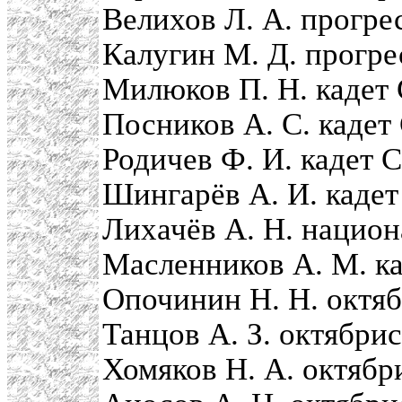
Велихов Л. А. прогре
Калугин М. Д. прогре
Милюков П. Н. кадет
Посников А. С. кадет
Родичев Ф. И. кадет 
Шингарёв А. И. кадет
Лихачёв А. Н. национ
Масленников А. М. ка
Опочинин Н. Н. октя
Танцов А. З. октябри
Хомяков Н. А. октябр