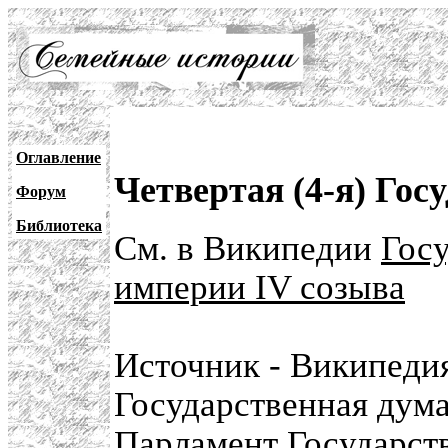
Оглавление
Четвертая (4-я) Гос
Форум
Библиотека
См. в Википедии
Гос
империи IV созыва
Источник - Википеди
Государственная дум
Парламент Государст