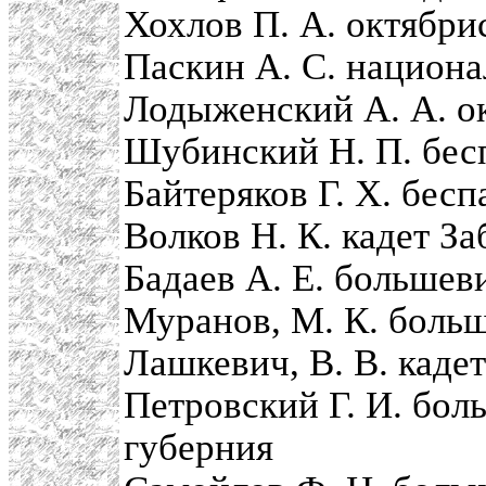
Хохлов П. А. октябри
Паскин А. С. национа
Лодыженский А. А. ок
Шубинский Н. П. бес
Байтеряков Г. Х. бес
Волков Н. К. кадет За
Бадаев А. Е. большев
Муранов, М. К. боль
Лашкевич, В. В. каде
Петровский Г. И. бол
губерния